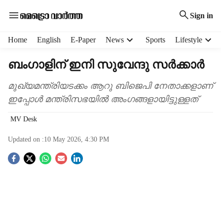
Sign in
H
Home
English
E-Paper
News
Sports
Lifestyle
e
a
ബംഗാളിന് ഇനി സുവേന്ദു സർക്കാർ
d
e
മുഖ്യമന്ത്രിയടക്കം ആറു ബിജെപി നേതാക്കളാണ്
r
ഇപ്പോൾ മന്ത്രിസഭയിൽ അംഗങ്ങളായിട്ടുള്ളത്
m
e
MV Desk
n
u
Updated on :
10 May 2026, 4:30 PM
i
t
S
e
m
o
s
c