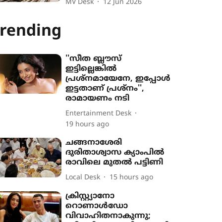
MV Desk
12 Jun 2026
rending
''സീത ബ്ലൗസ്
ഇട്ടില്ലെങ്കിൽ
പ്രശ്നമായേനേ, ഇപ്പോൾ
ഇട്ടതാണ് പ്രശ്നം'',
രാമായണം നടി
Entertainment Desk
19 hours ago
ചങ്ങനാശേരി
ദുരിതാശ്വാസ ക്യാംപിൽ
രാവിലെ മുതൽ പട്ടിണി
Local Desk
15 hours ago
ക്രിസ്റ്റ്യാനോ
റൊണാൾഡോ
വിവാഹിതനാകുന്നു;