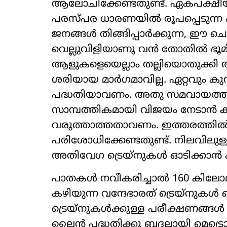
ആലോചിക്കേണ്ടതുണ്ട്. ഏകപക്ഷീയമാ
പരസ്പര ധാരണയിൽ രൂപപ്പെടുന്ന പ
ജനങ്ങൾ തിങ്ങിപ്പാർക്കുന്ന, ഈ ച
വെല്ലുവിളിയാണു വൻ തോതിൽ ഭൂമിയേറ
ആളുകളെയെല്ലാം തല്ലിയൊതുക്കി അവ
ശരിയായ മാർഗമാവില്ല. ഏറ്റവും കുറച്
പദ്ധതിയാവണം. അതു സമവായത്തില
സാമ്പത്തികമായി വിജയം നേടാൻ ക
വരുത്താത്തതാവണം. ഇത്തരത്ത
പരിശോധിക്കേണ്ടതുണ്ട്. നിലവിലുള്
അതിവേഗ ട്രെയ്നുകൾ ഓടിക്കാൻ കഴി
പാതകൾ നവീകരിച്ചാൽ 160 കിലോമ
കഴിയുന്ന വന്ദേഭാരത് ട്രെയ്‌നുകൾ 
ട്രെയ്‌നുകൾക്കുള്ള പരീക്ഷണങ്ങൾ
ലൈൻ പദ്ധതിക്കു ബദലായി മെട്രൊമ