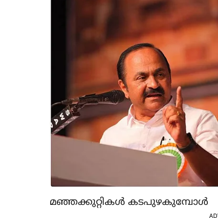
മഞ്ഞക്കുറ്റികൾ കടപുഴകുമ്പോൾ
AD