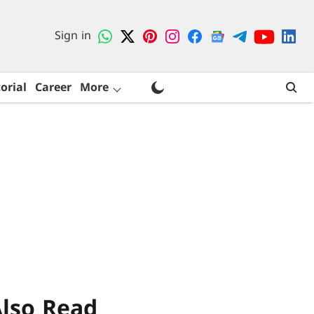
Sign in
orial
Career
More
lso Read