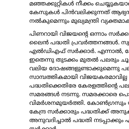
മഞ്ഞക്കുറ്റികൾ നീക്കം ചെയ്യുകയ
കേസുകൾ പിൻവലിക്കുന്നത് ആഭ്യന്
നൽകുമെന്നും മുഖ്യമന്ത്രി വ്യക്തമാക്കി
പിണറായി വിജയന്‍റെ ഒന്നാം സർക്ക
ലൈൻ പദ്ധതി പ്രവർത്തനങ്ങൾ. സ്വപ
എൽഡിഎഫ് സർക്കാർ. എന്നാൽ, കേ
ഇതെന്നു തുടക്കം മുതൽ പലരും ചൂണ്
വലിയ ദോഷങ്ങളുണ്ടാക്കുമെന്നു പല 
സാമ്പത്തികമായി വിജയകരമാവില്ല 
പദ്ധതിക്കെതിരേ കേരളത്തിന്‍റെ
സമരങ്ങൾ നടന്നു. സമരക്കാരെ പൊല
വിമർശനമുയർത്തി. കോൺഗ്രസും യ
കേന്ദ്ര സർക്കാരും പദ്ധതിക്ക് അനുക
അനുവദിച്ചാൽ പദ്ധതി നടപ്പാക്കും