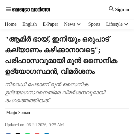
Sign in
H
Home
English
E-Paper
News
Sports
Lifestyle
e
a
"ആമിർ ഭായ്, ഇനിയും ഒരുപാട്
d
കല്യാണം കഴിക്കാനാവട്ടെ";
e
r
പരിഹാസവുമായി മുൻ സൈനിക
m
e
ഉദ്യോഗസ്ഥൻ, വിമർശനം
n
u
നിരവധി പേരാണ് മുൻ സൈനിക
i
ഉദ്യോഗസ്ഥനെതിരേ വിമർശനവുമായി
t
രംഗത്തെത്തിയത്
e
m
Manju Soman
s
Updated on :
06 Jul 2026, 9:25 AM