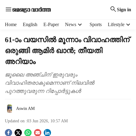
Sign in
H
Home
English
E-Paper
News
Sports
Lifestyle
e
a
61-ാം വയസിൽ മൂന്നാം വിവാഹത്തിന്
d
ഒരുങ്ങി ആമിർ ഖാൻ; തീയതി
e
r
അറിയാം
m
e
ജൂലൈ അഞ്ചിന് ഇരുവരും
n
വിവാഹിതരാകുമെന്നാണ് നിലവിൽ
u
i
പുറത്തുവരുന്ന റിപ്പോർട്ടുകൾ
t
e
Aswin AM
m
s
Updated on :
03 Jun 2026, 10:57 AM
S