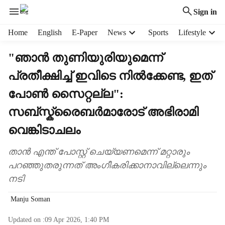
Sign in
H
Home
English
E-Paper
News
Sports
Lifestyle
e
a
"ഞാൻ തുണിയുരിയുമെന്ന്
d
പ്രതീക്ഷിച്ച് ഇവിടെ നിൽക്കേണ്ട, ഇത്
e
r
പോൺ സൈറ്റല്ല":
m
e
സബ്സ്ക്രൈബർമാരോട് അഭിരാമി
n
വെങ്കിടാചലം
u
i
താൻ എന്ത് പോസ്റ്റ് ചെയ്യണമെന്ന് മറ്റാരും
t
e
പറഞ്ഞുതരുന്നത് അംഗീകരിക്കാനാവില്ലെന്നും
m
നടി
s
Manju Soman
Updated on :
09 Apr 2026, 1:40 PM