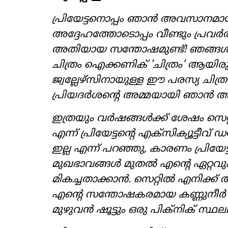
പ്രിയേട്ടനൊപ്പം ഞാൻ അവസാനമായി പ
അദ്ദേഹത്തോടൊപ്പം വീണ്ടും പ്രവ
അതിയായ സന്തോഷമുണ്ട്! ഞങ്ങൾ 
ചിത്രം ഐക്കണിക് 'ചിത്രം' ആയിരുന്
ജ്വല്ലേഴ്‌സിനായുള്ള ഈ പരസ്യ ചി
പ്രിയദർശന്‍റെ അമ്മയായി ഞാൻ അഭ
ഇത്രയും വർഷങ്ങൾക്ക് ശേഷം സെറ്റി
എന്ന് പ്രിയേട്ടന്‍റെ എക്സിക്യൂട്ട
ഇല്ല എന്ന് പറഞ്ഞു, കാരണം പ്രിയേട
മുഖഭാവങ്ങൾ മുതൽ എന്‍റെ ഏറ്റവ
മികച്ചതാക്കാൻ. സെറ്റിൽ എനിക്ക്
എന്‍റെ സന്തോഷകരമായ കണ്ണുനീർ 
മുഴുവൻ ഷൂട്ടും ഒരു പിക്നിക് സ്ഥല