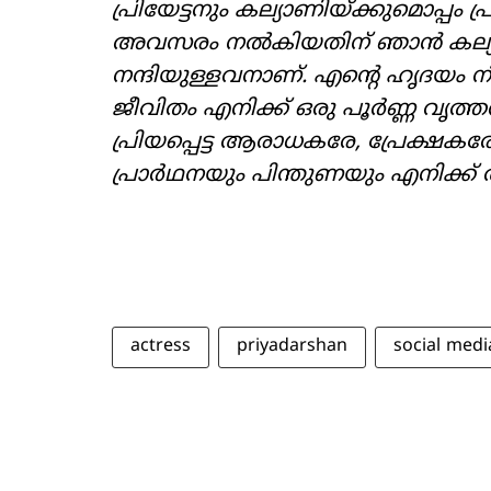
പ്രിയേട്ടനും കല്യാണിയ്ക്കുമൊപ്
അവസരം നൽകിയതിന് ഞാൻ കല്യാൺ
നന്ദിയുള്ളവനാണ്. എന്‍റെ ഹൃദയം 
ജീവിതം എനിക്ക് ഒരു പൂർണ്ണ വൃത്തത
പ്രിയപ്പെട്ട ആരാധകരേ, പ്രേക്ഷക
പ്രാർഥനയും പിന്തുണയും എനിക്ക്
actress
priyadarshan
social medi