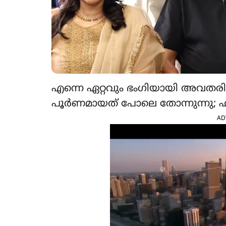
എന്നെ ഏറ്റവും ഭംഗിയായി അവതരിപ്പ
പൂർണമായത് പോലെ തോന്നുന്നു; ഹൃദ
AD