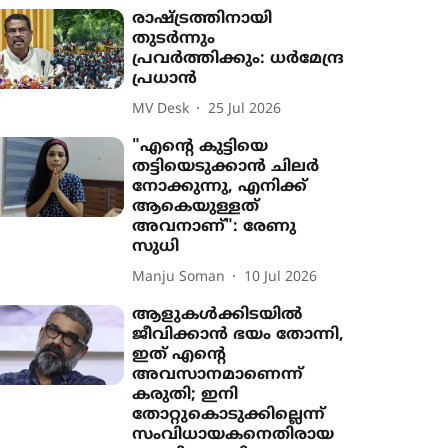
രാഷ്‌ട്രത്തിനായി
തുടർന്നും
പ്രവർത്തിക്കും: ധർമേന്ദ്ര
പ്രധാൻ
MV Desk
25 Jul 2026
"എന്‍റെ കുട്ടിയെ
തട്ടിയെടുക്കാൻ ചിലർ
നോക്കുന്നു, എനിക്ക്
ആകെയുള്ളത്
അവനാണ്": രേണു
സുധി
Manju Soman
10 Jul 2026
ആളുകൾക്കിടയിൽ
ജീവിക്കാൻ ഭയം തോന്നി,
ഇത് എന്‍റെ
അവസാനമാണെന്ന്
കരുതി; ഇനി
തോറ്റുകൊടുക്കില്ലെന്ന്
സംവിധായകനെതിരായ