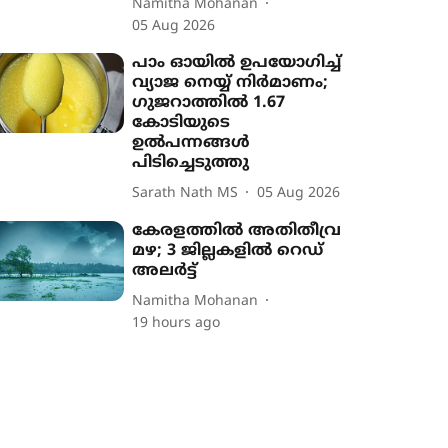
Namitha Mohanan
05 Aug 2026
പാം ഓയിൽ ഉപയോഗിച്ച്
വ്യാജ നെയ്യ് നിർമാണം;
ഗുജറാത്തിൽ 1.67
കോടിയുടെ
ഉൽപന്നങ്ങൾ
പിടിച്ചെടുത്തു
Sarath Nath MS
05 Aug 2026
കേരളത്തിൽ അതിതീവ്ര
മഴ; 3 ജില്ലകളിൽ റെഡ്
അലർട്ട്
Namitha Mohanan
19 hours ago