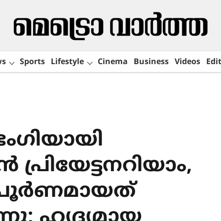
ws
Sports
Lifestyle
Cinema
Business
Videos
Edit
 ഭംഗിയായി
 പ്രിയേട്ടനറിയാം,
ം പൂർണമായത്
നു; ഹൃദ്യമായ