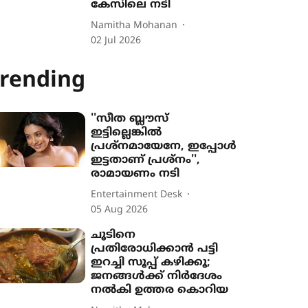
കേസിലെ നടി
Namitha Mohanan
02 Jul 2026
rending
''സീത ബ്ലൗസ്
ഇട്ടില്ലെങ്കിൽ
പ്രശ്നമായേനേ, ഇപ്പോൾ
ഇട്ടതാണ് പ്രശ്നം'',
രാമായണം നടി
Entertainment Desk
05 Aug 2026
ചൂടിനെ
പ്രതിരോധിക്കാൻ പട്ടി
ഇറച്ചി സൂപ്പ് കഴിക്കൂ;
ജനങ്ങൾക്ക് നിർദേശം
നൽകി ഉത്തര കൊറിയ