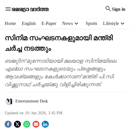
Sign in
H
Home
English
E-Paper
News
Sports
Lifestyle
e
a
സിനിമ സംഘടനകളുമായി മന്ത്രി
d
ചർച്ച നടത്തും
e
r
m
ബജറ്റിന് മുന്നോടിയായി മലയാള സിനിമയിലെ
e
എല്ലാ സംഘടനകളുടെയും പ്രശ്നങ്ങളും
n
ആവശ്യങ്ങളും കേൾക്കാനാണ് മന്ത്രി പി.സി.
u
വിഷ്ണുനാഥ് ചർച്ചയ്ക്കു വിളിച്ചിരിക്കുന്നത്.
i
t
e
Entertainment Desk
m
s
Updated on :
01 Jun 2026, 3:45 PM
S