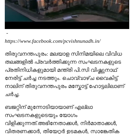
-
https://www.facebook.com/pcvishnunadh.in/
തിരുവനന്തപുരം: മലയാള സിനിമയിലെ വിവിധ
തലങ്ങളിൽ പ്രവർത്തിക്കുന്ന സംഘടനകളുടെ
പ്രതിനിധികളുമായി മന്ത്രി പി.സി വിഷ്ണുനാഥ്
നേരിട്ട് ചർച്ച നടത്തും. ചൊവ്വാഴ്ച വൈകിട്ട്
നാലിന് തിരുവനന്തപുരം മസ്കോട്ട് ഹോട്ടലിലാണ്
ചർച്ച.
ബജറ്റിന് മുന്നോടിയായാണ് എല്ലാ
സംഘടനകളുടെയും യോഗം
വിളിക്കുന്നത്.അഭിനേതാക്കൾ, നിർമാതാക്കൾ,
വിതരണക്കാർ, തിയേറ്റർ ഉടമകൾ, സാങ്കേതിക