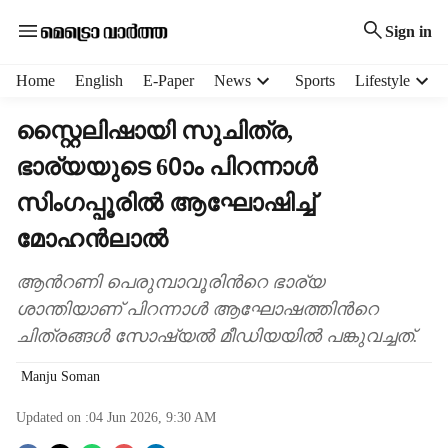
Sign in
H
Home
English
E-Paper
News
Sports
Lifestyle
e
a
സ്റ്റൈലിഷായി സുചിത്ര,
d
ഭാര്യയുടെ 60ാം പിറന്നാൾ
e
r
സിംഗപ്പൂരിൽ ആഘോഷിച്ച്
m
e
മോഹൻലാൽ
n
u
ആന്‍റണി പെരുമ്പാവൂരിന്‍റെ ഭാര്യ
i
ശാന്തിയാണ് പിറന്നാൾ ആഘോഷത്തിന്‍റെ
t
ചിത്രങ്ങൾ സോഷ്യൽ മീഡിയയിൽ പങ്കുവച്ചത്.
e
m
Manju Soman
s
Updated on :
04 Jun 2026, 9:30 AM