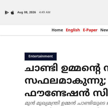
Aug 08, 2026
4:49 AM
Home
English
E-Paper
Ne
Entertainment
ചാണ്ടി ഉമ്മന്‍റെ
സഫലമാകുന്നു; 
ഫൗണ്ടേഷൻ സിന
മുൻ മുഖ്യമന്ത്രി ഉമ്മൻ ചാണ്ടിയു