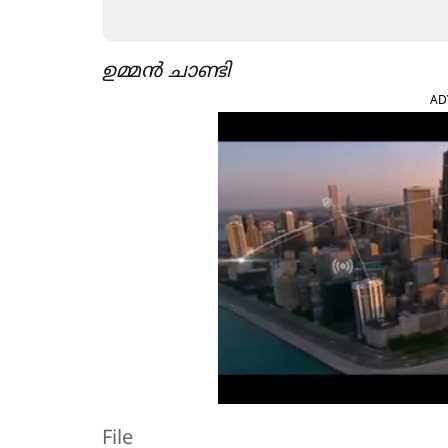
ഉമ്മൻ ചാണ്ടി
AD
File