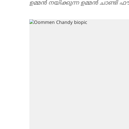
ഉമ്മൻ നയിക്കുന്ന ഉമ്മൻ ചാണ്ടി ഫ