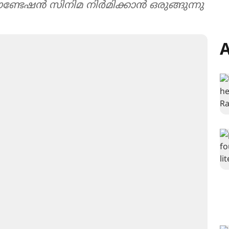
ൗണ്ടേഷൻ സിനിമ നിർമിക്കാൻ ഒരുങ്ങുന്നു
A