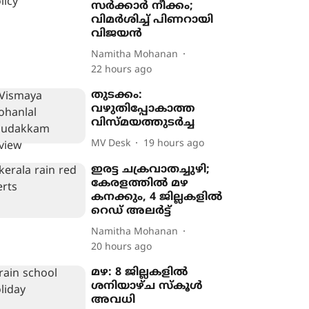
സർക്കാർ നീക്കം;
വിമർശിച്ച് പിണറായി
വിജയൻ
Namitha Mohanan
22 hours ago
തുടക്കം:
വഴുതിപ്പോകാത്ത
വിസ്മയത്തുടർച്ച
MV Desk
19 hours ago
ഇരട്ട ചക്രവാതച്ചുഴി;
കേരളത്തിൽ മഴ
കനക്കും, 4 ജില്ലകളിൽ
റെഡ് അലർട്ട്
Namitha Mohanan
20 hours ago
മഴ: 8 ജില്ലകളിൽ
ശനിയാഴ്ച സ്കൂൾ
അവധി