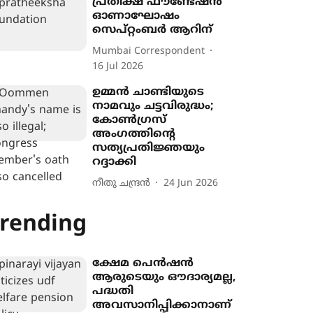
പ്രതീക്ഷ ഫൗണ്ടേഷൻ
ഓണാഘോഷം
സെപ്റ്റംബർ ആറിന്
Mumbai Correspondent
16 Jul 2026
ഉമ്മൻ ചാണ്ടിയുടെ
നാമവും ചട്ടവിരുദ്ധം;
കോൺഗ്രസ്
അംഗത്തിന്‍റെ
സത്യപ്രതിജ്ഞയും
റദ്ദാക്കി
നീതു ചന്ദ്രൻ
24 Jun 2026
rending
ക്ഷേമ പെൻഷൻ
ആരുടെയും ഔദാര്യമല്ല,
പദ്ധതി
അവസാനിപ്പിക്കാനാണ്