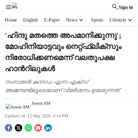
Sign in
H
Home
English
E-Paper
News
Sports
Lifestyle
e
a
'ഹിന്ദു മതത്തെ അപമാനിക്കുന്നു';
d
മോഹിനിയാട്ടവും നെറ്റ്ഫ്ലിക്സും
e
r
നിരോധിക്കണമെന്ന് വലതുപക്ഷ
m
e
ഹാന്‍റിലുകൾ
n
u
സനാതൻ കന്നഡ എന്ന എക്സ്
i
അക്കൗണ്ടിലൂടെയാണ് വിമർശനം ഉയരുന്നത്
t
e
Aswin AM
m
s
Updated on :
12 May 2026, 4:14 PM
S