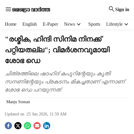
Sign in
H
Home
English
E-Paper
News
Sports
Lifestyle
e
a
"രശ്മിക, ഹിന്ദി സിനിമ നിനക്ക്
d
പറ്റിയതല്ല"; വിമര്‍ശനവുമായി
e
r
ശോഭ ഡെ
m
e
ചിത്രത്തിലെ ഷാഹിദ് കപൂറിന്റേയും കൃതി
n
സനണിന്റേയും പ്രകടനം മികച്ചതാണ് എന്നാണ്
u
i
ശോഭ ഡെ പറയുന്നത്
t
e
Manju Soman
m
Updated on :
25 Jun 2026, 11:59 AM
s
S