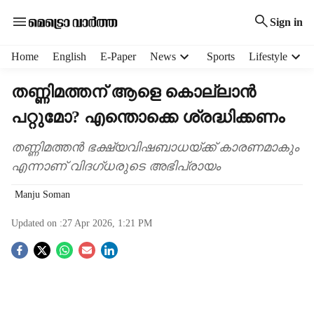
Sign in
H
Home
English
E-Paper
News
Sports
Lifestyle
e
a
തണ്ണിമത്തന് ആളെ കൊല്ലാൻ
d
പറ്റുമോ? എന്തൊക്കെ ശ്രദ്ധിക്കണം
e
r
m
തണ്ണിമത്തൻ ഭക്ഷ്യവിഷബാധയ്ക്ക് കാരണമാകും
e
എന്നാണ് വിദഗ്ധരുടെ അഭിപ്രായം
n
u
Manju Soman
i
t
Updated on :
27 Apr 2026, 1:21 PM
e
S
m
s
o
c