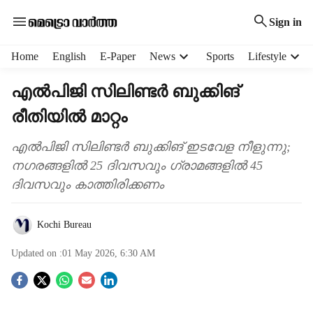
Sign in
H
Home
English
E-Paper
News
Sports
Lifestyle
e
a
എല്‍പിജി സിലിണ്ടർ ബുക്കിങ്
d
രീതിയിൽ മാറ്റം
e
r
m
എൽപിജി സിലിണ്ടർ ബുക്കിങ് ഇടവേള നീളുന്നു;
e
നഗരങ്ങളിൽ 25 ദിവസവും ഗ്രാമങ്ങളിൽ 45
n
ദിവസവും കാത്തിരിക്കണം
u
i
t
Kochi Bureau
e
m
Updated on :
01 May 2026, 6:30 AM
s
S