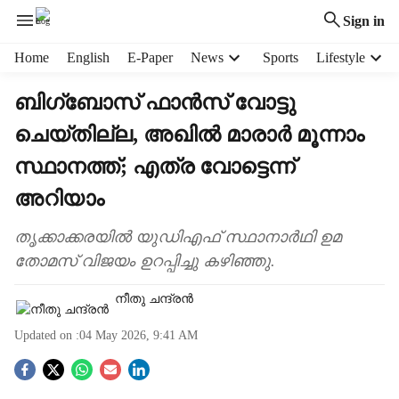
Sign in
H
Home
English
E-Paper
News
Sports
Lifestyle
e
a
ബിഗ്ബോസ് ഫാൻസ് വോട്ടു
d
ചെയ്തില്ല, അഖിൽ മാരാർ മൂന്നാം
e
r
സ്ഥാനത്ത്; എത്ര വോട്ടെന്ന്
m
e
അറിയാം
n
u
തൃക്കാക്കരയിൽ യുഡിഎഫ് സ്ഥാനാർഥി ഉമ
i
തോമസ് വിജയം ഉറപ്പിച്ചു കഴിഞ്ഞു.
t
e
നീതു ചന്ദ്രൻ
m
s
Updated on :
04 May 2026, 9:41 AM
S