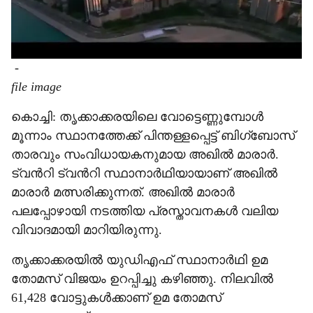
-
file image
കൊച്ചി: തൃക്കാക്കരയിലെ വോട്ടെണ്ണുമ്പോൾ
മൂന്നാം സ്ഥാനത്തേക്ക് പിന്തള്ളപ്പെട്ട് ബിഗ്ബോസ്
താരവും സംവിധായകനുമായ അഖിൽ മാരാർ.
ട്വന്‍റി ട്വന്‍റി സ്ഥാനാർഥിയായാണ് അഖിൽ
മാരാർ മത്സരിക്കുന്നത്. അഖിൽ മാരാർ
പലപ്പോഴായി നടത്തിയ പ്രസ്താവനകൾ വലിയ
വിവാദമായി മാറിയിരുന്നു.
തൃക്കാക്കരയിൽ യുഡിഎഫ് സ്ഥാനാർഥി ഉമ
തോമസ് വിജയം ഉറപ്പിച്ചു കഴിഞ്ഞു. നിലവിൽ
61,428 വോട്ടുകൾക്കാണ് ഉമ തോമസ്