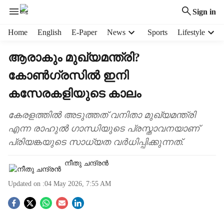
Sign in
H
Home
English
E-Paper
News
Sports
Lifestyle
e
a
ആരാകും മുഖ്യമന്ത്രി‍?
d
കോൺഗ്രസിൽ ഇനി
e
r
കസേരകളിയുടെ കാലം
m
e
കേരളത്തിൽ അടുത്തത് വനിതാ മുഖ്യമന്ത്രി
n
എന്ന രാഹുൽ ഗാന്ധിയുടെ പ്രസ്താവനയാണ്
u
i
പ്രിയങ്കയുടെ സാധ്യത വർധിപ്പിക്കുന്നത്.
t
e
നീതു ചന്ദ്രൻ
m
s
Updated on :
04 May 2026, 7:55 AM
S