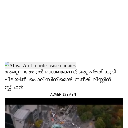
o
c
i
a
l
s
h
അലുവ അതുൽ കൊലക്കേസ്; ഒരു പ്രതി കൂടി
പിടിയിൽ, പൊലീസിന് മൊഴി നൽകി ലിസ്റ്റിൻ
a
സ്റ്റീഫൻ
r
ADVERTISEMENT
e