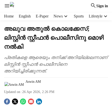
Sign in
H
Home
English
E-Paper
News
Sports
Lifestyle
e
a
അലുവ അതുൽ കൊലക്കേസ്;
d
ലിസ്റ്റിൻ സ്റ്റീഫൻ പൊലീസിനു മൊഴി
e
r
നൽകി
m
e
പ്രതികളെ ആരെയും തനിക്ക് അറിയില്ലെന്നാണ്
n
ലിസ്റ്റിൻ സ്റ്റീഫൻ പൊലീസിനെ
u
i
അറിയിച്ചിരിക്കുന്നത്.
t
e
Aswin AM
m
s
Updated on :
26 Apr 2026, 2:26 PM
S