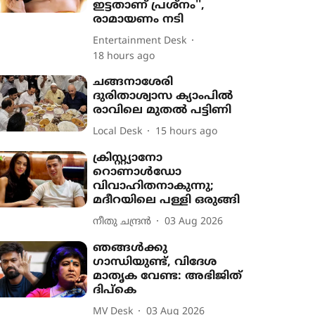
ഇട്ടതാണ് പ്രശ്നം'',
രാമായണം നടി
Entertainment Desk
18 hours ago
ചങ്ങനാശേരി
ദുരിതാശ്വാസ ക്യാംപിൽ
രാവിലെ മുതൽ പട്ടിണി
Local Desk
15 hours ago
ക്രിസ്റ്റ്യാനോ
റൊണാൾഡോ
വിവാഹിതനാകുന്നു;
മദീറയിലെ പള്ളി ഒരുങ്ങി
നീതു ചന്ദ്രൻ
03 Aug 2026
ഞങ്ങൾക്കു
ഗാന്ധിയുണ്ട്, വിദേശ
മാതൃക വേണ്ട: അഭിജിത്
ദിപ്കെ
MV Desk
03 Aug 2026