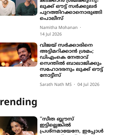
കടക്കാൻ ശ്രമിക്കുന്നു?
ലുക്ക് ഔട്ട് സർക്കുലർ
പുറത്തിറക്കാനൊരുങ്ങി
പൊലീസ്
Namitha Mohanan
14 Jul 2026
വിജയ് സർക്കാരിനെ
അട്ടിമറിക്കാൻ ശ്രമം;
ഡിഎംകെ നേതാവ്
സെന്തിൽ ബാലാജിക്കും
സഹോദരനും ലുക്ക് ഔട്ട്
നോട്ടീസ്
Sarath Nath MS
04 Jul 2026
rending
''സീത ബ്ലൗസ്
ഇട്ടില്ലെങ്കിൽ
പ്രശ്നമായേനേ, ഇപ്പോൾ