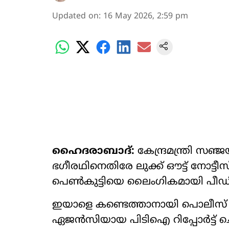
Updated on
:
16 May 2026, 2:59 pm
ഹൈദരാബാദ്:
കേന്ദ്രമന്ത്രി സഞ്
ഭഗീരഥിനെതിരേ ലുക്ക് ഔട്ട് നോട്ടീസ
പെൺകുട്ടിയെ ലൈംഗികമായി പീഡിപ്
ഇയാളെ കണ്ടെത്താനായി പൊലീസ് 
ഏജൻസിയായ പിടിഐ റിപ്പോർട്ട് ചെയ്