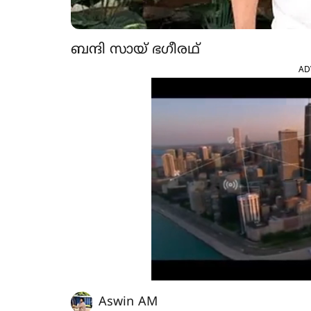
ബന്ദി സായ് ഭഗീരഥ്
AD
Aswin AM