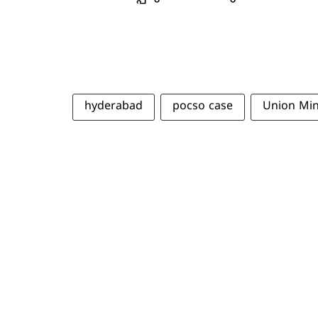
hyderabad
pocso case
Union Min