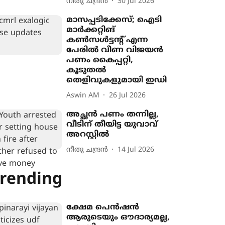
നീതു ചന്ദ്രൻ
30 Jul 2026
മാസപ്പടിക്കേസ്; ഐടി
മാർക്കറ്റിങ്
കൺസൾട്ടന്‍റ് എന്ന
പേരിൽ വീണ വിജയൻ
പണം കൈപ്പറ്റി,
കൂടുതൽ
തെളിവുകളുമായി ഇഡി
Aswin AM
26 Jul 2026
അച്ഛൻ പണം തന്നില്ല,
വീടിന് തീയിട്ട യുവാവ്
അറസ്റ്റിൽ
നീതു ചന്ദ്രൻ
14 Jul 2026
rending
ക്ഷേമ പെൻഷൻ
ആരുടെയും ഔദാര്യമല്ല,