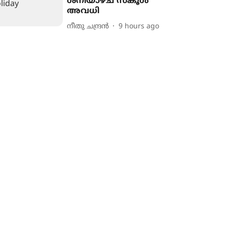
ശനിയാഴ്ച സ്കൂൾ
അവധി
നീതു ചന്ദ്രൻ
9 hours ago