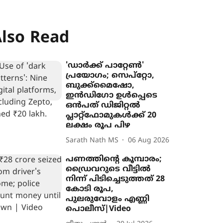
lso Read
'ഡാർക്ക് പാറ്റേൺ'
പ്രയോഗം; സെപ്റ്റോ,
ബുക്ക്‌മൈഷോ,
ഇൻഡിഗോ ഉൾപ്പെടെ
ഒൻപത് ഡിജിറ്റൽ
പ്ലാറ്റ്‌ഫോമുകൾക്ക് 20
ലക്ഷം രൂപ പിഴ
Sarath Nath MS
06 Aug 2026
പണത്തിന്‍റെ കൂമ്പാരം;
ഡ്രൈവറുടെ വീട്ടിൽ
നിന്ന് പിടിച്ചെടുത്തത് 28
കോടി രൂപ,
പുലരുവോളം എണ്ണി
പൊലീസ്|Video