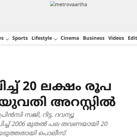
ws
Sports
Lifestyle
Cinema
Business
Videos
Edit
്ച് 20 ലക്ഷം രൂപ
യുവതി അറസ്റ്റിൽ
രിൻസി സജി, റിട്ട. റവന്യൂ
ിച്ച് 2006 മുതൽ പല തവണയായി 20
യെടുത്തതായി പൊലീസ്