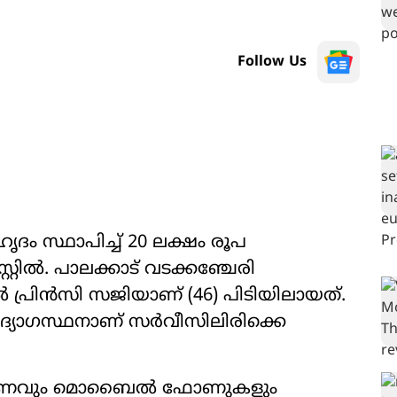
Follow Us
ദം സ്ഥാപിച്ച് 20 ലക്ഷം രൂപ
റിൽ. പാലക്കാട് വടക്കഞ്ചേരി
രിൻസി സജി‍യാണ് (46) പിടിയിലായത്.
ൂ ഉദ്യോഗസ്ഥനാണ് സർവീസിലിരിക്കെ
തി പണവും മൊബൈൽ ഫോണുകളും