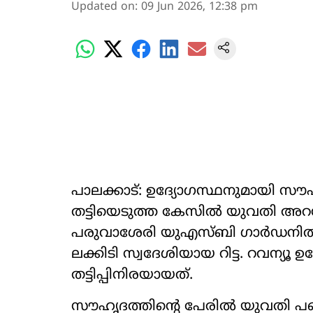
Updated on
:
09 Jun 2026, 12:38 pm
പാലക്കാട്‌: ഉദ്യോഗസ്ഥനുമായി സൗഹൃ
തട്ടിയെടുത്ത കേസിൽ യുവതി അറസ്റ്
പരുവാശേരി യുഎസ്ബി ഗാർഡനിൽ പ്
ലക്കിടി സ്വദേശിയായ റിട്ട. റവന്യ
തട്ടിപ്പിനിരയായത്.
സൗഹൃദത്തിന്‍റെ പേരിൽ യുവ