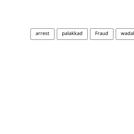
arrest
palakkad
Fraud
wadak