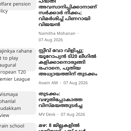
പദ്ധതി
അവസാനിപ്പിക്കാനാണ്
സർക്കാർ നീക്കം;
വിമർശിച്ച് പിണറായി
വിജയൻ
Namitha Mohanan
07 Aug 2026
സ്റ്റീവ് വോ വിളിച്ചു;
യൂറോപ‍്യൻ ടി20 ലീഗിൽ
കളിക്കാനൊരുങ്ങി
രഹാനെ, പുതിയ
അധ‍്യായത്തിന് തുടക്കം
Aswin AM
07 Aug 2026
തുടക്കം:
വഴുതിപ്പോകാത്ത
വിസ്മയത്തുടർച്ച
MV Desk
07 Aug 2026
മഴ: 8 ജില്ലകളിൽ