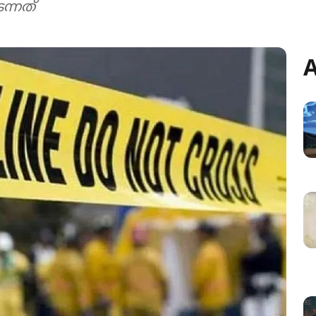
്നത്
A