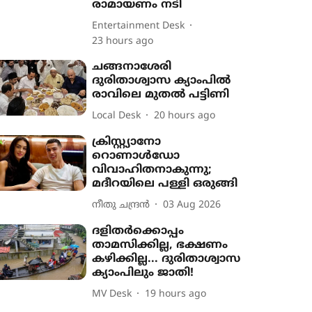
രാമായണം നടി
Entertainment Desk
23 hours ago
ചങ്ങനാശേരി
ദുരിതാശ്വാസ ക്യാംപിൽ
രാവിലെ മുതൽ പട്ടിണി
Local Desk
20 hours ago
ക്രിസ്റ്റ്യാനോ
റൊണാൾഡോ
വിവാഹിതനാകുന്നു;
മദീറയിലെ പള്ളി ഒരുങ്ങി
നീതു ചന്ദ്രൻ
03 Aug 2026
ദളിതർക്കൊപ്പം
താമസിക്കില്ല, ഭക്ഷണം
കഴിക്കില്ല... ദുരിതാശ്വാസ
ക്യാംപിലും ജാതി!
MV Desk
19 hours ago