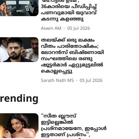
'ഹോട്ടൽ ഉടമ';
36കാരിയെ പീഡിപ്പിച്ച്
പണവുമായി യുവാവ്
കടന്നു കളഞ്ഞു
Aswin AM
05 Jul 2026
തലയ്ക്ക് ഒരു ലക്ഷം
വീതം പാരിതോഷികം;
ലോറൻസ് ബിഷ്ണോയി
സംഘത്തിലെ രണ്ടു
ഷൂട്ടർമാർ ഏറ്റുമുട്ടലിൽ
കൊല്ലപ്പെട്ടു
Sarath Nath MS
05 Jul 2026
rending
''സീത ബ്ലൗസ്
ഇട്ടില്ലെങ്കിൽ
പ്രശ്നമായേനേ, ഇപ്പോൾ
ഇട്ടതാണ് പ്രശ്നം'',