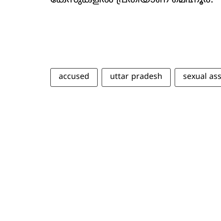
കേസുകളിൽ പ്രതിയാണ് മെഹ്നൂർ.
accused
uttar pradesh
sexual ass