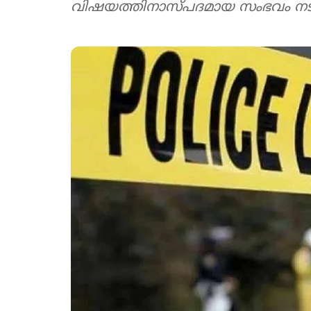
വിഷയത്തിനാസ്പദമായ സംഭവം നടന