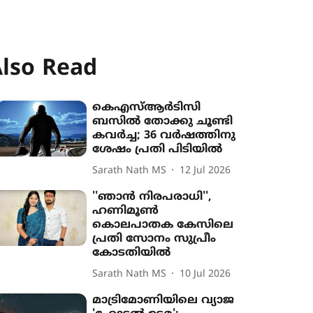
lso Read
കെഎസ്ആർടിസി
ബസിൽ തോക്കു ചൂണ്ടി
കവർച്ച; 36 വർഷത്തിനു
ശേഷം പ്രതി പിടിയിൽ
Sarath Nath MS
12 Jul 2026
''ഞാൻ നിരപരാധി'',
ഹണിമൂൺ
കൊലപാതക കേസിലെ
പ്രതി സോനം സുപ്രീം
കോടതിയിൽ
Sarath Nath MS
10 Jul 2026
മാട്രിമോണിയിലെ വ്യാജ