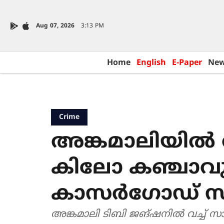
Aug 07, 2026
3:13 PM
Home
English
E-Paper
Ne
Crime
അങ്കമാലിയിൽ വ
കിലോ കഞ്ചാവ
കാസർഗോഡ് സ്വ
അങ്കമാലി ടിബി ജങ്ഷനിൽ വച്ച് 