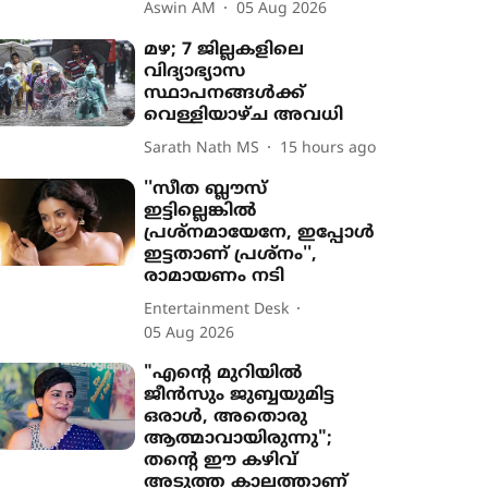
Aswin AM
05 Aug 2026
മഴ; 7 ജില്ലകളിലെ
വിദ്യാഭ്യാസ
സ്ഥാപനങ്ങൾക്ക്
വെള്ളിയാഴ്ച അവധി
Sarath Nath MS
15 hours ago
''സീത ബ്ലൗസ്
ഇട്ടില്ലെങ്കിൽ
പ്രശ്നമായേനേ, ഇപ്പോൾ
ഇട്ടതാണ് പ്രശ്നം'',
രാമായണം നടി
Entertainment Desk
05 Aug 2026
"എന്‍റെ മുറിയിൽ
ജീൻസും ജുബ്ബയുമിട്ട
ഒരാൾ, അതൊരു
ആത്മാവായിരുന്നു";
തന്‍റെ ഈ കഴിവ്
അടുത്ത കാലത്താണ്