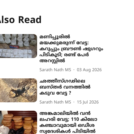
lso Read
മണിപ്പൂരിൽ
മയക്കുമരുന്ന് വേട്ട:
കറുപ്പും ബ്രൗൺ ഷുഗറും
പിടികൂടി; രണ്ട് പേർ
അറസ്റ്റിൽ
Sarath Nath MS
03 Aug 2026
ഛത്തീസ്ഗഢിലെ
ബസ്തർ വനത്തിൽ
കടുവ വേട്ട ‍?
Sarath Nath MS
15 Jul 2026
അങ്കമാലിയിൽ വൻ
ലഹരി വേട്ട; 110 കിലോ
കഞ്ചാവുമായി ഒഡീശ
സ്വദേശികൾ പിടിയിൽ