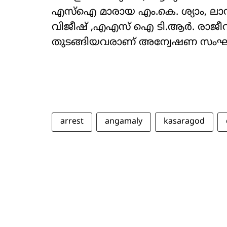
എസ്ഐ മാരായ എം.കെ. ശ്യാം, ലാൻ
വിജീഷ് ,എഎസ് ഐ ടി.ആർ. രാജീവ
തുടങ്ങിയവരാണ് അന്വേഷണ സംഘത്
arrest
angamaly
kasaragod