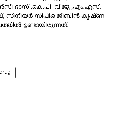
സി ദാസ് ,കെ.പി. വിജു ,എം.എസ്.
്, സീനിയർ സിപിഒ ജിബിൻ കൃഷ്ണ
തിൽ ഉണ്ടായിരുന്നത്.
drug