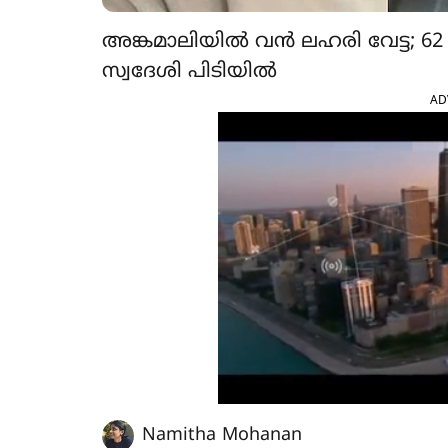
അങ്കമാലിയിൽ വൻ ലഹരി വേട്ട; 
സ്വദേശി പിടിയിൽ
AD
Namitha Mohanan