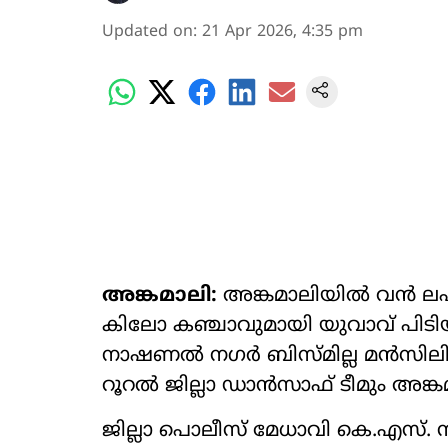
Updated on
:
21 Apr 2026, 4:35 pm
അങ്കമാലി:
അങ്കമാലിയിൽ വൻ ലഹരി
കിലോ കഞ്ചാവുമായി യുവാവ് പിട
നാഷണൽ നഗർ ബിസ്മില്ല മൻസില
റൂറൽ ജില്ലാ ഡാൻസാഫ് ടീമും അങ്ക
ജില്ലാ പൊലീസ് മേധാവി കെ.എസ്. സ