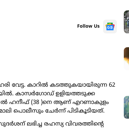
Follow Us
 വേട്ട. കാറിൽ കടത്തുകയായിരുന്ന 62
ിയിൽ. കാസർഗോഡ് ഉളിയത്തടുക്ക
ിൽ ഹനീഫ് (38 )നെ ആണ് എറണാകുളം
മാലി പൊലീസും ചേർന്ന് പിടികൂടിയത്.
ുദർശന് ലഭിച്ച രഹസ്യ വിവരത്തിന്‍റെ