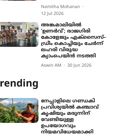
Namitha Mohanan
12 Jul 2026
അങ്കമാലിയിൽ
‘ഉണർവ്’; രാജഗിരി
കോളേജും എക്സൈസ്–
ഡ്രീം കൊച്ചിയും ചേർന്ന്
ലഹരി വിരുദ്ധ
ക‍്യാംപെയിൻ നടത്തി
Aswin AM
30 Jun 2026
rending
നേപ്പാളിലെ ഗണ്ഡകി
പ്രവിശ‍്യയിൽ കഞ്ചാവ്
കൃഷി‍യും മരുന്നിന്
വേണ്ടിയുള്ള
ഉപയോഗവും
നിയമവിധേയമാക്കി