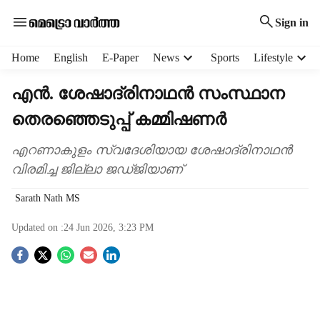
Sign in
H
Home
English
E-Paper
News
Sports
Lifestyle
e
a
എന്‍. ശേഷാദ്രിനാഥന്‍ സംസ്ഥാന
d
തെരഞ്ഞെടുപ്പ് കമ്മിഷണര്‍
e
r
m
എ​റ​ണാ​കു​ളം സ്വ​ദേ​ശി​യാ​യ ശേ​ഷാ​ദ്രി​നാ​ഥ​ന്‍
e
വി​ര​മി​ച്ച ജി​ല്ലാ ജ​ഡ്ജി​യാ​ണ്
n
u
Sarath Nath MS
i
t
Updated on :
24 Jun 2026, 3:23 PM
e
S
m
s
o
c