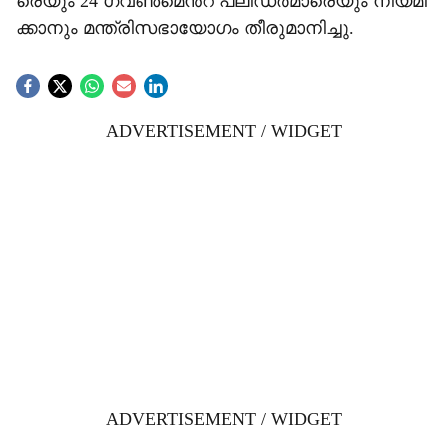
രെ​യും 24 ഗ​വ​ണ്‍മെ​ന്‍റ് പ്ലീ​ഡ​ര്‍മാ​രെ​യും നി​യ​മി​
ക്കാ​നും മ​ന്ത്രി​സ​ഭാ​യോ​ഗം തീ​രു​മാ​നി​ച്ചു.
ADVERTISEMENT / WIDGET
ADVERTISEMENT / WIDGET