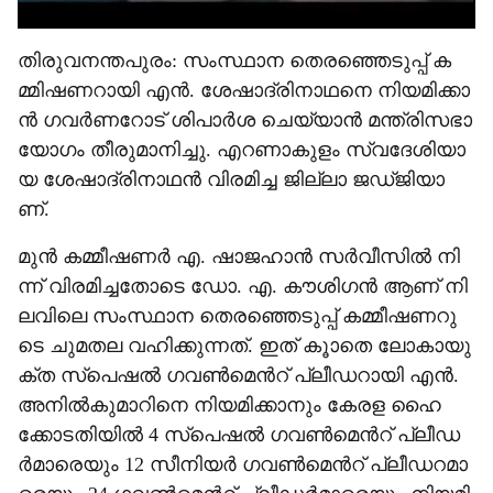
തി​രു​വ​ന​ന്ത​പു​രം: സം​സ്ഥാ​ന തെ​ര​ഞ്ഞെ​ടു​പ്പ് ക​
മ്മി​ഷ​ണ​റാ​യി എ​ന്‍. ശേ​ഷാ​ദ്രി​നാ​ഥ​നെ നി​യ​മി​ക്കാ​
ന്‍ ഗ​വ​ര്‍ണ​റോ​ട് ശി​പാ​ര്‍ശ ചെ​യ്യാ​ന്‍ മ​ന്ത്രി​സ​ഭാ
യോ​ഗം തീ​രു​മാ​നി​ച്ചു. എ​റ​ണാ​കു​ളം സ്വ​ദേ​ശി​യാ​
യ ശേ​ഷാ​ദ്രി​നാ​ഥ​ന്‍ വി​ര​മി​ച്ച ജി​ല്ലാ ജ​ഡ്ജി​യാ​
ണ്.
മു​ൻ ക​മ്മീ​ഷ​ണ​ർ എ.​ ഷാ​ജ​ഹാ​ൻ സ​ർ​വീ​സി​ൽ നി​
ന്ന് വി​ര​മി​ച്ച​തോ​ടെ ഡോ. ​എ. കൗ​ശി​ഗ​ൻ ആ​ണ് നി​
ല​വി​ലെ സം​സ്ഥാ​ന തെ​ര​ഞ്ഞെ​ടു​പ്പ് ക​മ്മീ​ഷ​ണ​റു​
ടെ ചു​മ​ത​ല വ​ഹി​ക്കു​ന്ന​ത്. ഇ​ത് കൂാ​തെ ലോ​കാ​യു​
ക്ത സ്പെ​ഷ​ല്‍ ഗ​വ​ണ്‍മെ​ന്‍റ് പ്ലീ​ഡ​റാ​യി എ​ന്‍.
അ​നി​ല്‍കു​മാ​റി​നെ നി​യ​മി​ക്കാ​നും കേ​ര​ള ഹൈ​
ക്കോ​ട​തി​യി​ല്‍ 4 സ്പെ​ഷ​ല്‍ ഗ​വ​ണ്‍മെ​ന്‍റ് പ്ലീ​ഡ​
ര്‍മാ​രെ​യും 12 സീ​നി​യ​ര്‍ ഗ​വ​ണ്‍മെ​ന്‍റ് പ്ലീ​ഡ​റ​മാ​