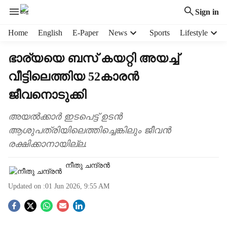
Sign in
H
Home
English
E-Paper
News
Sports
Lifestyle
e
a
ഭാര്യയെ ബസ് കയറ്റി അയച്ച്
d
വീട്ടിലെത്തിയ 52കാരൻ
e
r
ജീവനൊടുക്കി
m
e
അയൽക്കാർ ഇടപെട്ട് ഉടൻ
n
ആശുപത്രിയിലെത്തിച്ചെങ്കിലും ജീവൻ
u
i
രക്ഷിക്കാനായില്ല.
t
e
നീതു ചന്ദ്രൻ
m
s
Updated on :
01 Jun 2026, 9:55 AM
S