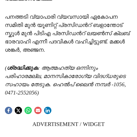
പനത്തടി വ്യാപാരി വ്യവസായി ഏകോപന
സമിതി മുൻ യൂണിറ്റ് പ്രസിഡന്‍റ് ബളാന്തോട്
സ്കൂൾ മുൻ പിടിഎ പ്രസിഡന്‍റ് ലയൺസ് ക്ലബ്
ഭാരവാഹി എന്നീ പദവികൾ വഹിച്ചിട്ടുണ്ട്. മക്കൾ
ശങ്കർ, അഞ്ജന.
(
ശ്രദ്ധിക്കുക
: ആത്മഹത്യ ഒന്നിനും
പരിഹാരമല്ല, മാനസികാരോഗ്യ വിദഗ്ധരുടെ
സഹായം തേടുക. ഹെൽപ് ലൈൻ നമ്പർ -1056,
0471-2552056)
ADVERTISEMENT / WIDGET