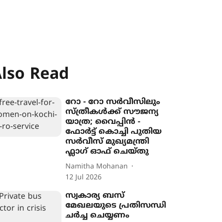
lso Read
റോ - റോ സർവീസിലും
സ്ത്രീകൾക്ക് സൗജന്യ
യാത്ര; വൈപ്പിൻ -
ഫോർട്ട് കൊച്ചി പുതിയ
സർവീസ് മുഖ്യമന്ത്രി
ഫ്ലാഗ് ഓഫ് ചെയ്തു
Namitha Mohanan
12 Jul 2026
സ്വകാര്യ ബസ്
മേഖലയുടെ പ്രതിസന്ധി
ചർച്ച ചെയ്യണം