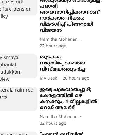
ആരുടെയും ഔദാര്യമല്ല,
പദ്ധതി
അവസാനിപ്പിക്കാനാണ്
സർക്കാർ നീക്കം;
വിമർശിച്ച് പിണറായി
വിജയൻ
Namitha Mohanan
23 hours ago
തുടക്കം:
വഴുതിപ്പോകാത്ത
വിസ്മയത്തുടർച്ച
MV Desk
20 hours ago
ഇരട്ട ചക്രവാതച്ചുഴി;
കേരളത്തിൽ മഴ
കനക്കും, 4 ജില്ലകളിൽ
റെഡ് അലർട്ട്
Namitha Mohanan
22 hours ago
"എന്‍റെ മുറിയിൽ