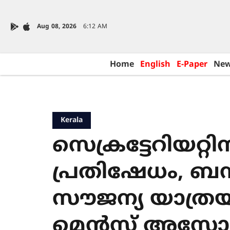
Aug 08, 2026
6:12 AM
Home
English
E-Paper
Ne
Kerala
സെക്രട്ടേറിയ‌റ്റി
പ്രതിഷേധം, ബ
സൗജന്യ യാത്രയ
മെൻസ് അസ