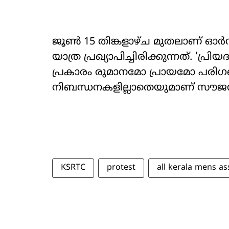
ജൂൺ 15 തിങ്കളാഴ്ച മുതലാണ് ഓർ
യാത്ര പ്രഖ്യാപിച്ചിരിക്കുന്നത്. 'പ്ര
പ്രകാരം രുമാനമോ പ്രായമോ പരിഗണ
നിബന്ധനകളില്ലാതെയുമാണ് സൗജന്
KSRTC
protest
all kerala mens as