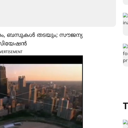
തിഷേധം, ബസുകൾ തടയും; സൗജന്യ
ോസിയേഷൻ
VERTISEMENT
T