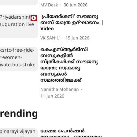
MV Desk
30 Jun 2026
'പ്രിയദർശനി' സൗജന്യ
ബസ് യാത്ര ഉദ്ഘാടനം |
Video
VK SANJU
15 Jun 2026
കെഎസ്ആർടിസി
ബസുകളിൽ
സ്ത്രീകൾക്ക് സൗജന്യ
യാത്ര; സ്വകാര്യ
ബസുകൾ
സമരത്തിലേക്ക്
Namitha Mohanan
11 Jun 2026
rending
ക്ഷേമ പെൻഷൻ