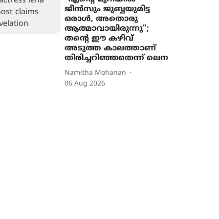
ജീൻസും ജുബ്ബയുമിട്ട
ഒരാൾ, അതൊരു
ആത്മാവായിരുന്നു";
തന്‍റെ ഈ കഴിവ്
അടുത്ത കാലത്താണ്
തിരിച്ചറിഞ്ഞതെന്ന് ലെന
Namitha Mohanan
06 Aug 2026