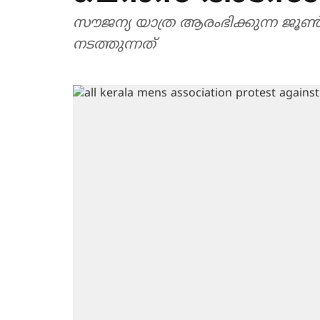
സൗജന്യ യാത്ര ആരംഭിക്കുന്ന ജൂൺ
നടത്തുന്നത്