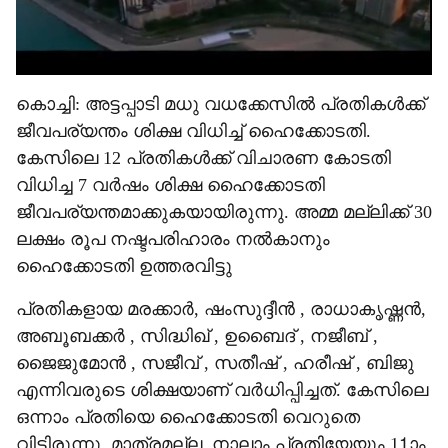
കൊച്ചി: അട്ടപ്പാടി മധു വധക്കേസിൽ പ്രതികൾക്ക്
ജീവപര്യന്തം ശിക്ഷ വിധിച്ച് ഹൈക്കോടതി.
കേസിലെ 12 പ്രതികൾക്ക് വിചാരണ കോടതി
വിധിച്ച 7 വർഷം ശിക്ഷ ഹൈക്കോടതി
ജീവപര്യന്തമാക്കുകയായിരുന്നു. അമ്മ മല്ലിക്ക് 30
ലക്ഷം രൂപ നഷ്ടപരിഹാരം നല്‍കാനും
ഹൈക്കോടതി ഉത്തരവിട്ടു
പ്രതികളായ മരക്കാർ, ഷംസുദ്ദീൻ , രാധാകൃഷ്ണൻ,
അബൂബക്കർ , സിദ്ധിഖ് , ഉബൈദ് , നജീബ് ,
ജൈജുമോൻ , സജീവ് , സതീഷ് , ഹരീഷ് , ബിജു
എന്നിവരുടെ ശിക്ഷയാണ് വർധിപ്പിച്ചത്. കേസിലെ
ഒന്നാം പ്രതിയെ ഹൈക്കോടതി വെറുതെ
വിട്ടിരുന്നു. മാത്രമല്ല, നാലാം പ്രതിയേയും 11ാം