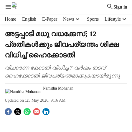
Sign in
H
Home
English
E-Paper
News
Sports
Lifestyle
e
a
അട്ടപ്പാടി മധു വധക്കേസ്; 12
d
പ്രതികൾ‌ക്കും ജീവപര്യന്തം ശിക്ഷ
e
r
വിധിച്ച് ഹൈക്കോടതി
m
e
വിചാരണ കോടതി വിധിച്ച 7 വർഷം തടവ്
n
ഹൈക്കോടതി ജീവപര്യന്തമാക്കുകയായിരുന്നു
u
i
Namitha Mohanan
t
e
Updated on :
25 May 2026, 9:16 AM
m
s
S
o