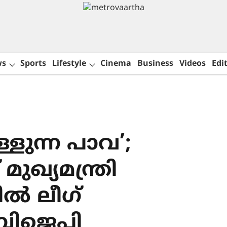
ws
Sports
Lifestyle
Cinema
Business
Videos
Edit
ള്ളുന്ന പാവ’;
ഖ‍്യമന്ത്രി
ിൽ ലീഗ്
 ബിജെപി