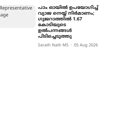
പാം ഓയിൽ ഉപയോഗിച്ച്
വ്യാജ നെയ്യ് നിർമാണം;
ഗുജറാത്തിൽ 1.67
കോടിയുടെ
ഉൽപന്നങ്ങൾ
പിടിച്ചെടുത്തു
Sarath Nath MS
05 Aug 2026