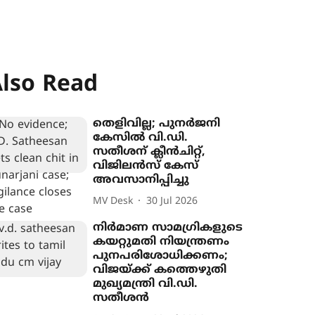
lso Read
തെളിവില്ല; പുനർജനി
കേസിൽ വി.ഡി.
സതീശന് ക്ലീൻചിറ്റ്,
വിജിലൻസ് കേസ്
അവസാനിപ്പിച്ചു
MV Desk
30 Jul 2026
നിർമാണ സാമഗ്രികളുടെ
കയറ്റുമതി നിയന്ത്രണം
പുനപരിശോധിക്കണം;
വിജയ്ക്ക് കത്തെഴുതി
മുഖ‍്യമന്ത്രി വി.ഡി.
സതീശൻ