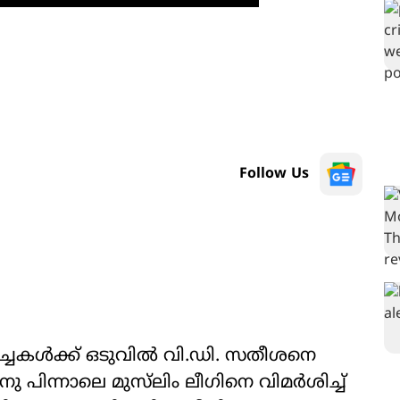
Follow Us
ർച്ചകൾക്ക് ഒടുവിൽ വി.ഡി. സതീശനെ
നു പിന്നാലെ മുസ്‌ലിം ലീഗിനെ വിമർശിച്ച്