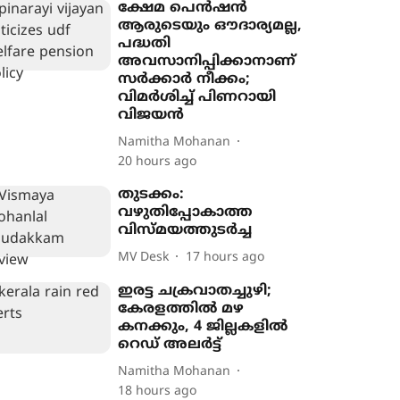
ക്ഷേമ പെൻഷൻ
ആരുടെയും ഔദാര്യമല്ല,
പദ്ധതി
അവസാനിപ്പിക്കാനാണ്
സർക്കാർ നീക്കം;
വിമർശിച്ച് പിണറായി
വിജയൻ
Namitha Mohanan
20 hours ago
തുടക്കം:
വഴുതിപ്പോകാത്ത
വിസ്മയത്തുടർച്ച
MV Desk
17 hours ago
ഇരട്ട ചക്രവാതച്ചുഴി;
കേരളത്തിൽ മഴ
കനക്കും, 4 ജില്ലകളിൽ
റെഡ് അലർട്ട്
Namitha Mohanan
18 hours ago