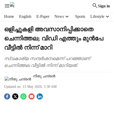
Sign in
H
Home
English
E-Paper
News
Sports
Lifestyle
e
a
ഒളിച്ചുകളി അവസാനിപ്പിക്കാതെ
d
ചെന്നിത്തല; വിഡി എത്തും മുൻപേ
e
r
വീട്ടിൽ നിന്ന് മാറി
m
e
സ്വകാര്യ സന്ദർശനമെന്ന് പറഞ്ഞാണ്
n
ചെന്നിത്തല വീട്ടിൽ നിന്ന് മാറിയത്.
u
i
നീതു ചന്ദ്രൻ
t
e
Updated on :
15 May 2026, 5:30 AM
m
s
S
o