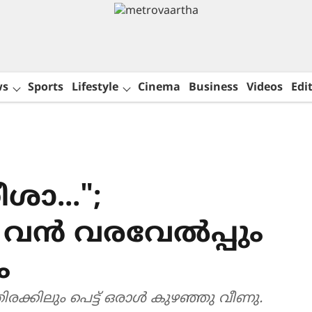
ws
Sports
Lifestyle
Cinema
Business
Videos
Edit
ീശാ...";
 വൻ വരവേൽപ്പും
ം
ിരക്കിലും പെട്ട് ഒരാൾ കുഴഞ്ഞു വീണു.