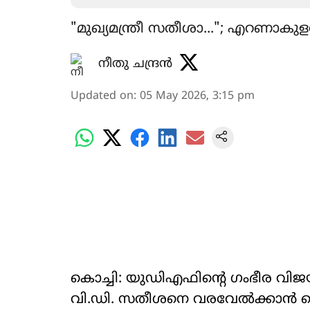
"മുഖ്യമന്ത്രീ സതീശാ..."; എറണാകുള
നീതു ചന്ദ്രൻ
Updated on
:
05 May 2026, 3:15 pm
കൊച്ചി: യുഡിഎഫിന്‍റെ ഗംഭീര 
വി.ഡി. സതീശനെ വരവേൽക്കാൻ റെയി