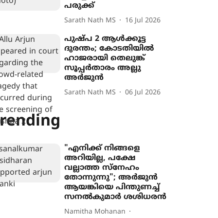
പരുക്ക്
Sarath Nath MS
16 Jul 2026
പുഷ്പ 2 ആൾക്കൂട്ട
ദുരന്തം; കോടതിയിൽ
ഹാജരായി തെലുങ്ക്
സൂപ്പർതാരം അല്ലു
അർജുൻ
Sarath Nath MS
06 Jul 2026
rending
"എനിക്ക് നിങ്ങളെ
അറിയില്ല, പക്ഷേ
വല്ലാത്ത സ്നേഹം
തോന്നുന്നു"; അർജുൻ
ആയങ്കിയെ പിന്തുണച്ച്
സനൽകുമാർ ശശിധരൻ
Namitha Mohanan