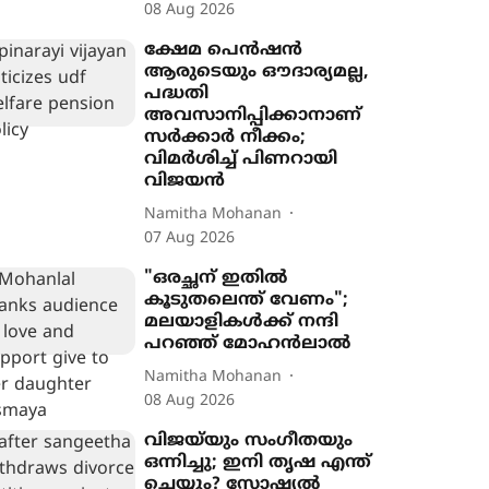
08 Aug 2026
ക്ഷേമ പെൻഷൻ
ആരുടെയും ഔദാര്യമല്ല,
പദ്ധതി
അവസാനിപ്പിക്കാനാണ്
സർക്കാർ നീക്കം;
വിമർശിച്ച് പിണറായി
വിജയൻ
Namitha Mohanan
07 Aug 2026
"ഒരച്ഛന് ഇതില്‍
കൂടുതലെന്ത് വേണം";
മലയാളികൾക്ക് നന്ദി
പറഞ്ഞ് മോഹന്‍ലാല്‍
Namitha Mohanan
08 Aug 2026
വിജയ്‌യും സംഗീതയും
ഒന്നിച്ചു; ഇനി തൃഷ എന്ത്
ചെയ്യും? സോഷ്യൽ