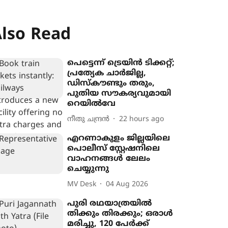
lso Read
പെട്ടെന്ന് ട്രെയിൻ ടിക്കറ്റ്;
പ്രത്യേക ചാർജില്ല,
ഡിസ്കൗണ്ടും തരും,
പുതിയ സൗകര്യവുമായി
റെയിൽവേ
നീതു ചന്ദ്രൻ
22 hours ago
എറണാകുളം ജില്ലയിലെ
പൊലീസ് സ്റ്റേഷനിലെ
വാഹനങ്ങൾ ലേലം
ചെയ്യുന്നു
MV Desk
04 Aug 2026
പുരി രഥയാത്രയില്‍
തിക്കും തിരക്കും; ഒരാൾ
മരിച്ചു, 120 പേര്‍ക്ക്