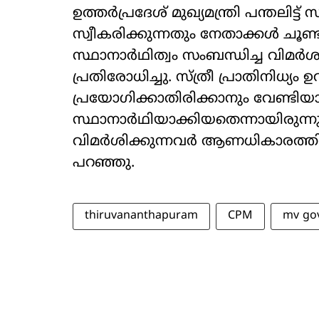
ഉത്തർപ്രദേശ് മുഖ‍്യമന്ത്രി പന്തല
സ്വീകരിക്കുന്നതും നേതാക്കൾ ചൂണ്ടിക
സ്ഥാനാർഥിത്വം സംബന്ധിച്ച വിമർ
പ്രതിരോധിച്ചു. സ്ത്രീ പ്രാതിനിധ‍്
പ്രയോഗിക്കാതിരിക്കാനും വേണ്ടിയ
സ്ഥാനാർഥിയാക്കിയതെന്നായിരുന്നു
വിമർശിക്കുന്നവർ ആണധികാരത്തിന്
പറഞ്ഞു.
thiruvananthapuram
CPM
mv go