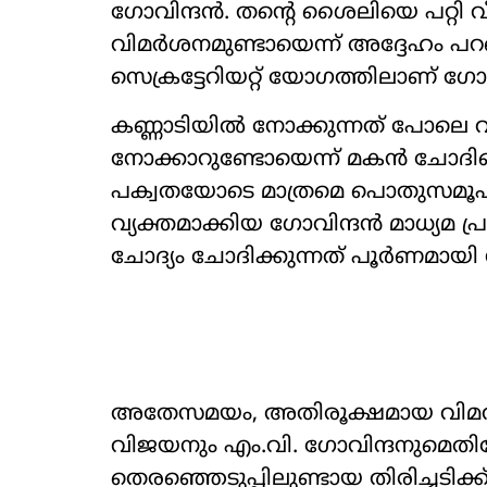
ഗോവിന്ദൻ. തന്‍റെ ശൈലിയെ പറ്റി വീ
വിമർശനമുണ്ടായെന്ന് അദ്ദേഹം പറഞ
സെക്രട്ടേറിയറ്റ് യോഗത്തിലാണ് ഗോ
കണ്ണാടിയിൽ നോക്കുന്നത് പോലെ വ
നോക്കാറുണ്ടോയെന്ന് മകൻ ചോദിച്ചെ
പക്വതയോടെ മാത്രമെ പൊതുസമൂഹ
വ‍്യക്തമാക്കിയ ഗോവിന്ദൻ മാധ‍്യമ
ചോദ‍്യം ചോദിക്കുന്നത് പൂർണമായി നി
അതേസമയം, അതിരൂക്ഷമായ വിമർശനമ
വിജയനും എം.വി. ഗോവിന്ദനുമെതി
തെരഞ്ഞെടുപ്പിലുണ്ടായ തിരിച്ചടിക്