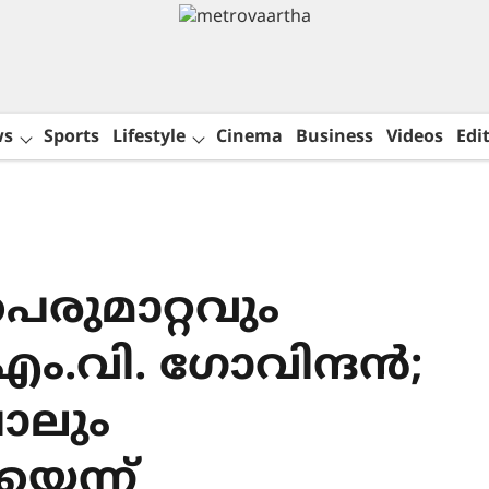
ws
Sports
Lifestyle
Cinema
Business
Videos
Edit
രുമാറ്റവും
 എം.വി. ഗോവിന്ദൻ;
പോലും
െന്ന്