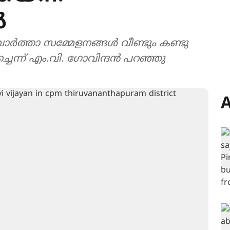
ൽ
സമ്മേളനങ്ങൾ വീണ്ടും കണ്ടു
െന്ന് എം.വി. ഗോവിന്ദൻ പറഞ്ഞു
A