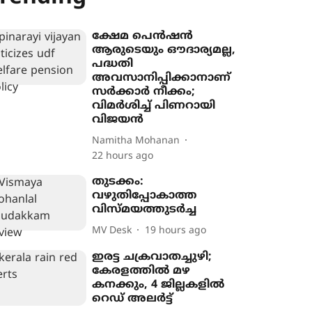
ക്ഷേമ പെൻഷൻ
ആരുടെയും ഔദാര്യമല്ല,
പദ്ധതി
അവസാനിപ്പിക്കാനാണ്
സർക്കാർ നീക്കം;
വിമർശിച്ച് പിണറായി
വിജയൻ
Namitha Mohanan
22 hours ago
തുടക്കം:
വഴുതിപ്പോകാത്ത
വിസ്മയത്തുടർച്ച
MV Desk
19 hours ago
ഇരട്ട ചക്രവാതച്ചുഴി;
കേരളത്തിൽ മഴ
കനക്കും, 4 ജില്ലകളിൽ
റെഡ് അലർട്ട്