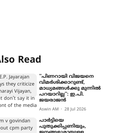
lso Read
''പിണറായി വിജയനെ
വിമർശിക്കാറുണ്ട്,
മാധ‍്യമങ്ങൾക്കു മുന്നിൽ
പറയാറില്ല'': ഇ.പി.
ജയരാജൻ
Aswin AM
28 Jul 2026
പാർട്ടിയെ
പുതുക്കിപ്പണിയും,
ജനങ്ങളുമായുള്ള