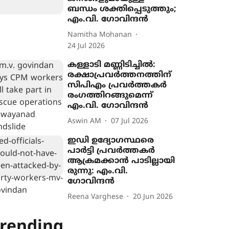
ബന്ധം ശക്തിപ്പെടുത്തും;
എം.വി. ​ഗോവിന്ദൻ
Namitha Mohanan
24 Jul 2026
കള്ളാടി മണ്ണിടിച്ചിൽ:
രക്ഷാപ്രവർത്തനത്തിന്
സിപിഎം പ്രവർത്തകർ
രംഗത്തിറങ്ങുമെന്ന്
എം.വി. ഗോവിന്ദൻ
Aswin AM
07 Jul 2026
ഇഡി ഉദ്യോഗസ്ഥരെ
പാർട്ടി പ്രവർത്തക​ർ
ആക്രമക്കാൻ പാടില്ലാ​യി​
രു​ന്നു: എം.വി.
ഗോവിന്ദൻ
Reena Varghese
20 Jun 2026
rending