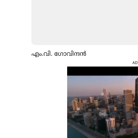
എം.വി. ഗോവിന്ദൻ
AD