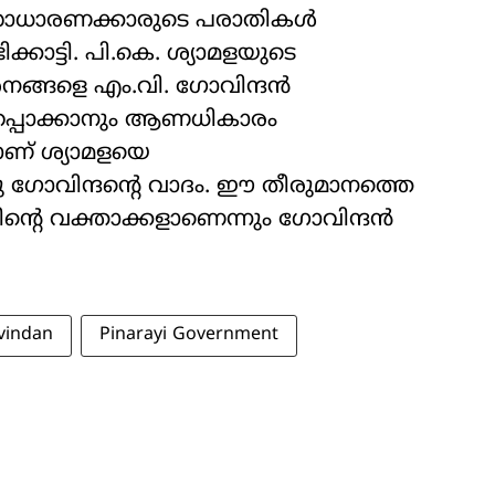
ിട്ട് സാധാരണക്കാരുടെ പരാതികൾ
്കാട്ടി. പി.കെ. ശ‍്യാമളയുടെ
ശനങ്ങളെ എം.വി. ഗോവിന്ദൻ
യം ഉറപ്പാക്കാനും ആണധികാരം
ാണ് ശ‍്യാമളയെ
 ഗോവിന്ദന്‍റെ വാദം. ഈ തീരുമാനത്തെ
‍റെ വക്താക്കളാണെന്നും ഗോവിന്ദൻ
vindan
Pinarayi Government