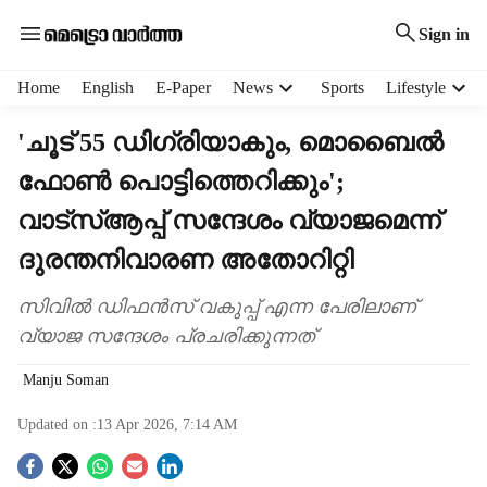
Sign in
H
Home
English
E-Paper
News
Sports
Lifestyle
e
a
'ചൂട് 55 ഡിഗ്രിയാകും, മൊബൈൽ
d
ഫോൺ പൊട്ടിത്തെറിക്കും';
e
r
വാട്സ്ആപ്പ് സന്ദേശം വ്യാജമെന്ന്
m
e
ദുരന്തനിവാരണ അതോറിറ്റി
n
u
സിവിൽ ഡിഫൻസ് വകുപ്പ് എന്ന പേരിലാണ്
i
വ്യാജ സന്ദേശം പ്രചരിക്കുന്നത്
t
e
Manju Soman
m
s
Updated on :
13 Apr 2026, 7:14 AM
S