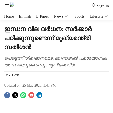
Sign in
H
Home
English
E-Paper
News
Sports
Lifestyle
e
a
ഇന്ധന വില വർധന: സർക്കാർ
d
പഠിക്കുന്നുണ്ടെന്ന് മുഖ്യമന്ത്രി
e
r
സതീശൻ
m
e
പെട്ടെന്ന് തീരുമാനമെടുക്കുന്നതിൽ പ്രായോഗിക
n
തടസങ്ങളുണ്ടെന്നും മുഖ്യമന്ത്രി
u
i
MV Desk
t
e
Updated on :
25 May 2026, 3:41 PM
m
s
S
o