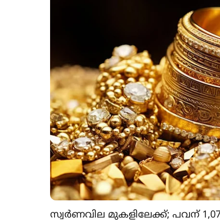
സ്വർണവില മുകളിലേക്ക്; പവന് 1,0