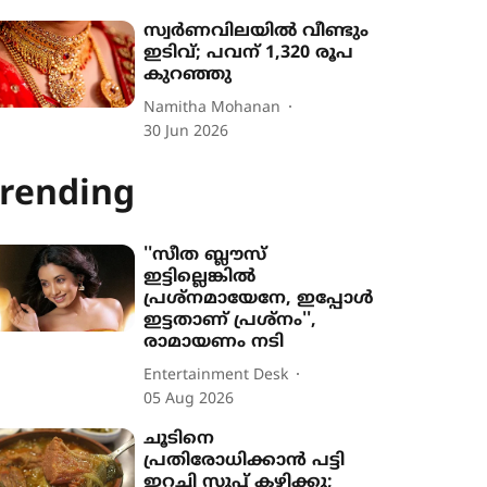
സ്വർ‌ണവിലയിൽ വീണ്ടും
ഇടിവ്; പവന് 1,320 രൂപ
കുറഞ്ഞു
Namitha Mohanan
30 Jun 2026
rending
''സീത ബ്ലൗസ്
ഇട്ടില്ലെങ്കിൽ
പ്രശ്നമായേനേ, ഇപ്പോൾ
ഇട്ടതാണ് പ്രശ്നം'',
രാമായണം നടി
Entertainment Desk
05 Aug 2026
ചൂടിനെ
പ്രതിരോധിക്കാൻ പട്ടി
ഇറച്ചി സൂപ്പ് കഴിക്കൂ;