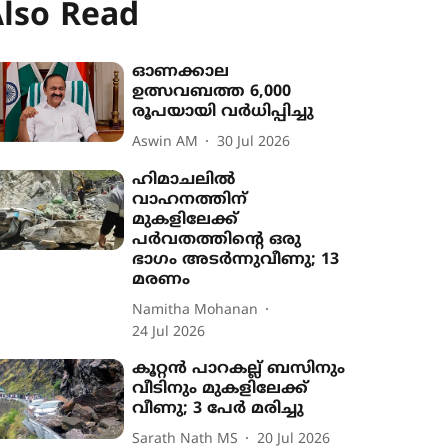
lso Read
ഓണക്കാല
ഉത്സവബത്ത 6,000
രൂപയായി വർധിപ്പിച്ചു
Aswin AM
30 Jul 2026
ഹിമാചലിൽ
വാഹനത്തിന്
മുകളിലേക്ക്
പർവതത്തിന്‍റെ ഒരു
ഭാഗം അടർന്നുവീണു; 13‌
മരണം
Namitha Mohanan
24 Jul 2026
കൂറ്റൻ പാറകല്ല് ബസിനും
വീടിനും മുകളിലേക്ക്
വീണു; 3 പേർ മരിച്ചു
Sarath Nath MS
20 Jul 2026