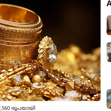
A
7,560 രൂപയായി