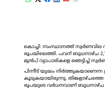
കൊച്ചി: സംസ്ഥാനത്ത് സ്വർണവില വർധി
രൂപയിലെത്തി. പവന് ബുധനാഴ്ച 2,7
മുൻപ് വ്യാപാരികളെ ഞെട്ടിച്ച് സ്വ
പിന്നീട് യുദ്ധം നിർത്തുകയാണെന്ന ട
കൂടുക‍യായിരുന്നു. തിങ്കളാഴ്ചത്ത
രൂപയുടെ വർധനവാണ് ബുധനാഴ്ച ഉണ്