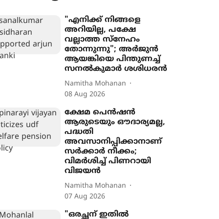
"എനിക്ക് നിങ്ങളെ
അറിയില്ല, പക്ഷേ
വല്ലാത്ത സ്നേഹം
തോന്നുന്നു"; അർജുൻ
ആയങ്കിയെ പിന്തുണച്ച്
സനൽകുമാർ ശശിധരൻ
Namitha Mohanan
08 Aug 2026
ക്ഷേമ പെൻഷൻ
ആരുടെയും ഔദാര്യമല്ല,
പദ്ധതി
അവസാനിപ്പിക്കാനാണ്
സർക്കാർ നീക്കം;
വിമർശിച്ച് പിണറായി
വിജയൻ
Namitha Mohanan
07 Aug 2026
"ഒരച്ഛന് ഇതില്‍