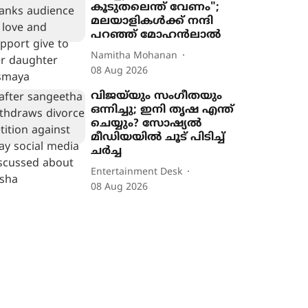
കൂടുതലെന്ത് വേണം";
മലയാളികൾക്ക് നന്ദി
പറഞ്ഞ് മോഹന്‍ലാല്‍
Namitha Mohanan
08 Aug 2026
വിജയ്‌യും സംഗീതയും
ഒന്നിച്ചു; ഇനി തൃഷ എന്ത്
ചെയ്യും? സോഷ്യൽ
മീഡിയയിൽ ചൂട് പിടിച്ച്
ചർച്ച
Entertainment Desk
08 Aug 2026