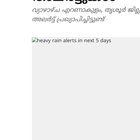
വ്യാഴാഴ്ച എറണാകുളം, തൃശൂർ ജില്
അലർട്ട് പ്രഖ്യാപിച്ചിട്ടുണ്ട്