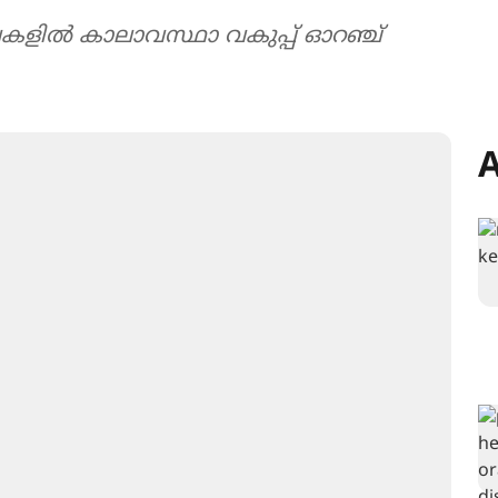
ലകളിൽ കാലാവസ്ഥാ വകുപ്പ് ഓറഞ്ച്
A