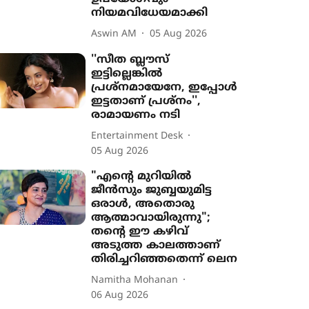
നിയമവിധേയമാക്കി
Aswin AM
05 Aug 2026
''സീത ബ്ലൗസ്
ഇട്ടില്ലെങ്കിൽ
പ്രശ്നമായേനേ, ഇപ്പോൾ
ഇട്ടതാണ് പ്രശ്നം'',
രാമായണം നടി
Entertainment Desk
05 Aug 2026
"എന്‍റെ മുറിയിൽ
ജീൻസും ജുബ്ബയുമിട്ട
ഒരാൾ, അതൊരു
ആത്മാവായിരുന്നു";
തന്‍റെ ഈ കഴിവ്
അടുത്ത കാലത്താണ്
തിരിച്ചറിഞ്ഞതെന്ന് ലെന
Namitha Mohanan
06 Aug 2026