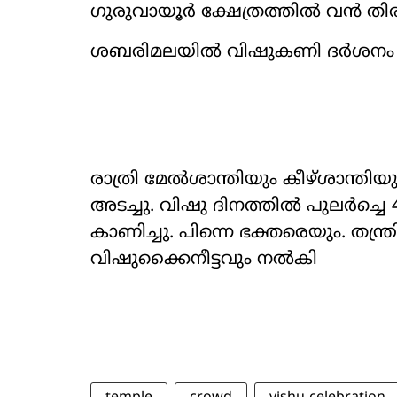
ഗുരുവായൂർ ക്ഷേത്രത്തിൽ വൻ തിരക
ശബരിമലയിൽ വിഷുകണി ദർശനം ന
രാത്രി മേൽശാന്തിയും കീഴ്ശാന്തിയ
അടച്ചു. വിഷു ദിനത്തിൽ പുലർച്ചെ 
കാണിച്ചു. പിന്നെ ഭക്തരെയും. തന്ത്
വിഷുക്കൈനീട്ടവും നൽകി