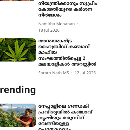
നിയന്ത്രിക്കാനും സുപ്രീം
കോടതിയുടെ കർശന
നിർദേശം
Namitha Mohanan
18 Jul 2026
അന്താരാഷ്ട്ര
ഹൈബ്രിഡ് കഞ്ചാവ്
മാഫിയ
സംഘത്തിൽപ്പെട്ട 2
മലയാളികൾ അറസ്റ്റിൽ
Sarath Nath MS
12 Jul 2026
rending
നേപ്പാളിലെ ഗണ്ഡകി
പ്രവിശ‍്യയിൽ കഞ്ചാവ്
കൃഷി‍യും മരുന്നിന്
വേണ്ടിയുള്ള
ഉപയോഗവും