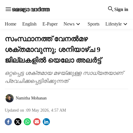
Sign in
H
Home
English
E-Paper
News
Sports
Lifestyle
e
a
സംസ്ഥാനത്ത് വേനൽമഴ
d
ശക്തമാവുന്നു; ശനിയാഴ്ച 9
e
r
ജില്ലകളിൽ യെലോ അലർട്ട്
m
e
ഒറ്റപ്പെട്ട ശക്തമായ മഴയ്ക്കുള്ള സാധ്യതയാണ്
n
പ്രവചിക്കപ്പെട്ടിരിക്കുന്നത്
u
i
t
Namitha Mohanan
e
m
Updated on :
09 May 2026, 4:57 AM
s
S