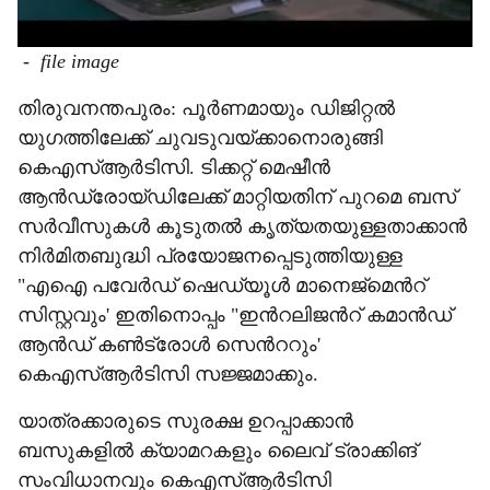
-
file image
തിരുവനന്തപുരം: പൂർണമായും ഡിജിറ്റൽ
യുഗത്തിലേക്ക് ചുവടുവയ്ക്കാനൊരുങ്ങി
കെഎസ്ആർടിസി. ടിക്കറ്റ് മെഷീൻ
ആൻഡ്രോയ്ഡിലേക്ക് മാറ്റിയതിന് പുറമെ ബസ്
സർവീസുകൾ കൂടുതൽ കൃത്യതയുള്ളതാക്കാൻ
നിർമിതബുദ്ധി പ്രയോജനപ്പെടുത്തിയുള്ള
"എഐ പവേർഡ് ഷെഡ്യൂൾ മാനെജ്മെന്‍റ്
സിസ്റ്റവും' ഇതിനൊപ്പം "ഇന്‍റലിജന്‍റ് കമാൻഡ്
ആൻഡ് കൺട്രോൾ സെന്‍ററും'
കെഎസ്ആർടിസി സജ്ജമാക്കും.
യാത്രക്കാരുടെ സുരക്ഷ ഉറപ്പാക്കാൻ
ബസുകളിൽ ക്യാമറകളും ലൈവ് ട്രാക്കിങ്
സംവിധാനവും കെഎസ്ആർടിസി