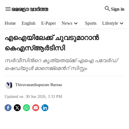
Sign in
H
Home
English
E-Paper
News
Sports
Lifestyle
e
a
എഐയിലേക്ക് ചുവടുമാറാന്‍
d
കെഎസ്ആര്‍ടിസി
e
r
m
സർവീസിന്‍റെ കൃത്യതയ്ക്ക് എഐ പവേർഡ്
e
ഷെഡ്യൂൾ മാനെജ്മെന്‍റ് സിസ്റ്റം
n
u
Thiruvananthapuram Bureau
i
t
Updated on :
30 Jun 2026, 3:33 PM
e
m
S
s
o