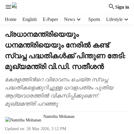
Sign in
H
Home
English
E-Paper
News
Sports
Lifestyle
e
a
പ്രധാനമന്ത്രിയെയും
d
ധനമന്ത്രിയെയും നേരിൽ കണ്ട്
e
r
സ്വപ്ന പദ്ധതികൾക്ക് പിന്തുണ തേടി:
m
e
മുഖ്യമന്ത്രി വി.ഡി. സതീശൻ
n
u
കേരളത്തിന്‍റെ വിഭാവനം ചെയ്ത സ്വപ്ന
i
പദ്ധതികളെക്കുറിച്ചുള്ള ധവളപത്രം പുതിയ
t
ആദ്യവാരത്തിൽ വികസിപ്പിക്കുമെന്ന്
e
മുഖ്യമന്ത്രി പറഞ്ഞു
m
s
Namitha Mohanan
Updated on :
26 May 2026, 3:12 PM