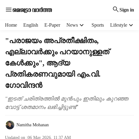
Sign in
H
Home
English
E-Paper
News
Sports
Lifestyle
e
a
"പരാജയം അപ്രതീക്ഷിതം,
d
എല്ലാവർക്കും പറ‍യാനുള്ളത്
e
r
കേൾക്കും", ആദ്യ
m
e
പ്രതികരണവുമായി എം.വി.
n
ഗോവിന്ദൻ
u
i
"ഇടത് ചരിത്രത്തിൽ മുൻപും ഇതിലും കുറഞ്ഞ
t
e
വോട്ട് ശതമാനം ലഭിച്ചിട്ടുണ്ട്"
m
s
Namitha Mohanan
Updated on :
06 May 2026, 11:37 AM