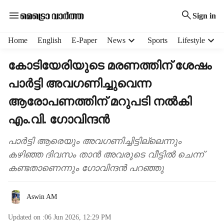
Sign in
H
Home
English
E-Paper
News
Sports
Lifestyle
e
a
കോടിയേരിയുടെ മരണത്തിന് ശേഷം
d
പാർട്ടി അവഗണിച്ചുവെന്ന
e
r
ആരോപണത്തിന് മറുപടി നൽകി
m
e
എം.വി. ഗോവിന്ദൻ
n
u
പാർട്ടി ആരെയും അവഗണിച്ചിട്ടില്ലെന്നും
i
കഴിഞ്ഞ ദിവസം താൻ അവരുടെ വീട്ടിൽ ചെന്ന്
t
കണ്ടതാണെന്നും ഗോവിന്ദൻ പറഞ്ഞു
e
m
s
Aswin AM
Updated on :
06 Jun 2026, 12:29 PM