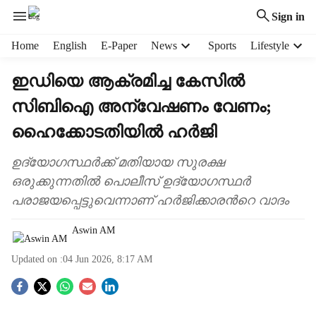
Sign in
H
Home
English
E-Paper
News
Sports
Lifestyle
e
a
ഇഡിയെ ആക്രമിച്ച കേസിൽ
d
സിബിഐ അന്വേഷണം വേണം;
e
r
ഹൈക്കോടതിയിൽ ഹർജി
m
e
ഉദ‍്യോഗസ്ഥർക്ക് മതിയായ സുരക്ഷ
n
ഒരുക്കുന്നതിൽ‌ പൊലീസ് ഉദ‍്യോഗസ്ഥർ
u
i
പരാജയപ്പെട്ടുവെന്നാണ് ഹർജിക്കാരന്‍റെ വാദം
t
e
Aswin AM
m
s
Updated on :
04 Jun 2026, 8:17 AM
S