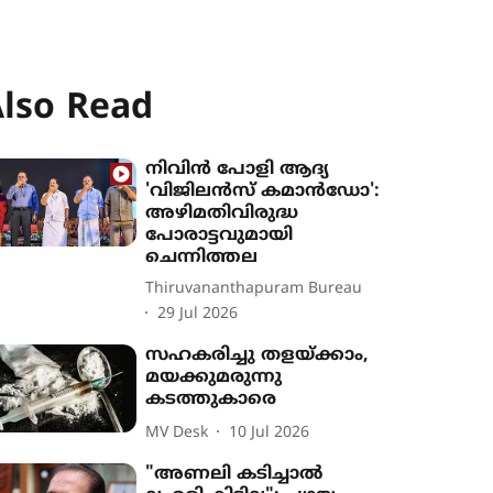
lso Read
നിവിൻ പോളി ആദ്യ
'വിജിലൻസ് കമാൻഡോ':
അഴിമതിവിരുദ്ധ
പോരാട്ടവുമായി
ചെന്നിത്തല
Thiruvananthapuram Bureau
29 Jul 2026
സഹകരിച്ചു തളയ്ക്കാം,
മയക്കുമരുന്നു
കടത്തുകാരെ
MV Desk
10 Jul 2026
"അണലി കടിച്ചാൽ