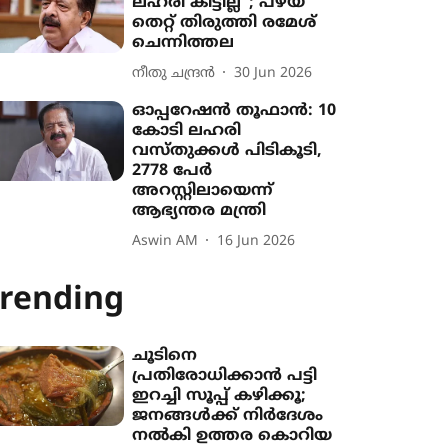
ലഹരി കിട്ടില്ല"; പഴയ
തെറ്റ് തിരുത്തി രമേശ്
ചെന്നിത്തല
നീതു ചന്ദ്രൻ
30 Jun 2026
ഓപ്പറേഷൻ തൂഫാൻ: 10
കോടി ലഹരി
വസ്തുക്കൾ പിടികൂടി,
2778 പേർ
അറസ്റ്റിലായെന്ന്
ആഭ‍്യന്തര മന്ത്രി
Aswin AM
16 Jun 2026
rending
ചൂടിനെ
പ്രതിരോധിക്കാൻ പട്ടി
ഇറച്ചി സൂപ്പ് കഴിക്കൂ;
ജനങ്ങൾക്ക് നിർദേശം
നൽകി ഉത്തര കൊറിയ