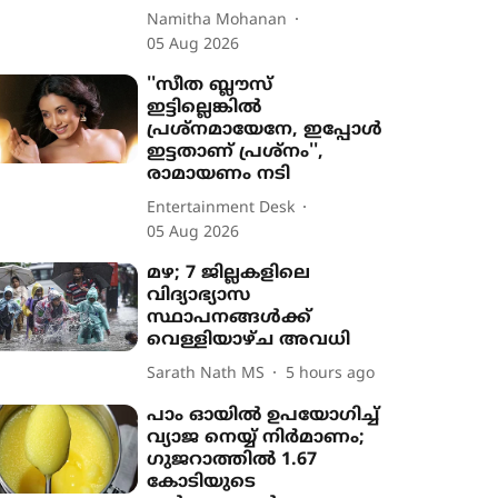
Namitha Mohanan
05 Aug 2026
''സീത ബ്ലൗസ്
ഇട്ടില്ലെങ്കിൽ
പ്രശ്നമായേനേ, ഇപ്പോൾ
ഇട്ടതാണ് പ്രശ്നം'',
രാമായണം നടി
Entertainment Desk
05 Aug 2026
മഴ; 7 ജില്ലകളിലെ
വിദ്യാഭ്യാസ
സ്ഥാപനങ്ങൾക്ക്
വെള്ളിയാഴ്ച അവധി
Sarath Nath MS
5 hours ago
പാം ഓയിൽ ഉപയോഗിച്ച്
വ്യാജ നെയ്യ് നിർമാണം;
ഗുജറാത്തിൽ 1.67
കോടിയുടെ