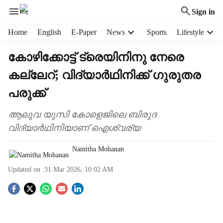
Sign in
H
Home
English
E-Paper
News
Sports
Lifestyle
e
a
കോഴിക്കോട്ട് ട്രെയിനിനു നേരെ
d
കല്ലേറ്; വിദ്യാർഥിനിക്ക് ഗുരുതര
e
r
പരുക്ക്
m
e
ആലുവ യുസി കോളെജിലെ ബിരുദ
n
വിദ്യാർഥിനിയാണ് ഐശ്വര്യ
u
i
Namitha Mohanan
t
e
Updated on :
31 Mar 2026, 10:02 AM
m
s
S
o