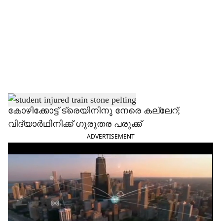
c
i
a
l
s
h
കോഴിക്കോട്ട് ട്രെയിനിനു നേരെ കല്ലേറ്;
വിദ്യാർഥിനിക്ക് ഗുരുതര പരുക്ക്
a
ADVERTISEMENT
r
e