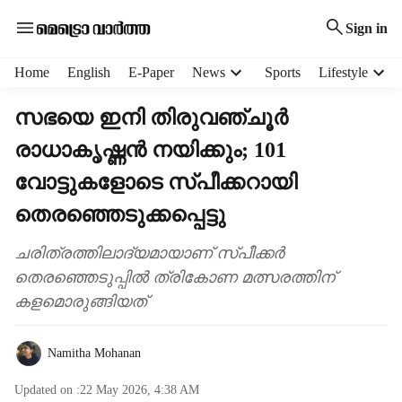
Sign in
H
Home
English
E-Paper
News
Sports
Lifestyle
e
a
സഭയെ ഇനി തിരുവഞ്ചൂർ
d
രാധാകൃഷ്ണൻ നയിക്കും; 101
e
r
വോട്ടുകളോടെ സ്പീക്കറായി
m
e
തെരഞ്ഞെടുക്കപ്പെട്ടു
n
u
ചരിത്രത്തിലാദ്യമായാണ് സ്പീക്കർ
i
തെരഞ്ഞെടുപ്പിൽ ത്രികോണ മത്സരത്തിന്
t
കളമൊരുങ്ങിയത്
e
m
s
Namitha Mohanan
Updated on :
22 May 2026, 4:38 AM