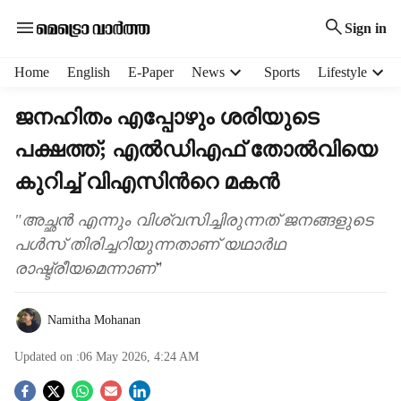
Sign in
H
Home
English
E-Paper
News
Sports
Lifestyle
e
a
ജനഹിതം എപ്പോഴും ശരിയുടെ
d
പക്ഷത്ത്; എൽഡിഎഫ് തോൽവിയെ
e
r
കുറിച്ച് വിഎസിന്‍റെ മകൻ
m
e
"അച്ഛൻ എന്നും വിശ്വസിച്ചിരുന്നത് ജനങ്ങളുടെ
n
പൾസ് തിരിച്ചറിയുന്നതാണ് യഥാർഥ
u
i
രാഷ്ട്രീയമെന്നാണ്"
t
e
Namitha Mohanan
m
s
Updated on :
06 May 2026, 4:24 AM
S