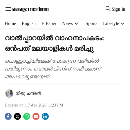
Sign in
H
Home
English
E-Paper
News
Sports
Lifestyle
e
a
വാൽപ്പാറയിൽ വാഹനാപകടം:
d
ഒൻപത് മലയാളികൾ മരിച്ചു
e
r
m
പൊള്ളാച്ചിയിലേക്ക് പോകുന്ന വഴിയിൽ
e
പതിമൂന്നാം ഹെയർപിന്നിന് സമീപമാണ്
n
അപകടമുണ്ടായത്.
u
i
t
നീതു ചന്ദ്രൻ
e
m
Updated on :
17 Apr 2026, 1:23 PM
s
S