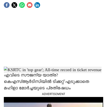
S
o
c
i
a
l
s
h
എവിടെ സൗജന്യ യാത്ര?
കെഎസ്ആർടിസിയിൽ ടിക്കറ്റ് എടുക്കാതെ
a
മഹിളാ മോർച്ചയുടെ പ്രതിഷേധം
r
ADVERTISEMENT
e