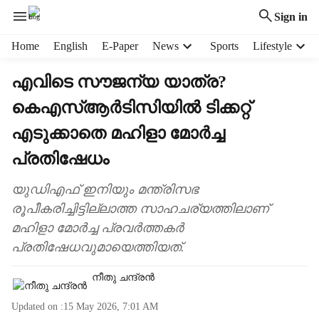
Sign in
H
Home
English
E-Paper
News
Sports
Lifestyle
e
a
എവിടെ സൗജന്യ യാത്ര?
d
കെഎസ്ആർടിസിയിൽ ടിക്കറ്റ്
e
r
എടുക്കാതെ മഹിളാ മോർച്ച
m
e
പ്രതിഷേധം
n
u
യുഡിഎഫ് ഇനിയും മന്ത്രിസഭ
i
രൂപീകരിച്ചിട്ടില്ലാത്ത സാഹചര്യത്തിലാണ്
t
മഹിളാ മോർച്ച പ്രവർത്തകർ
e
പ്രതിഷേധവുമായെത്തിയത്.
m
s
നീതു ചന്ദ്രൻ
Updated on :
15 May 2026, 7:01 AM