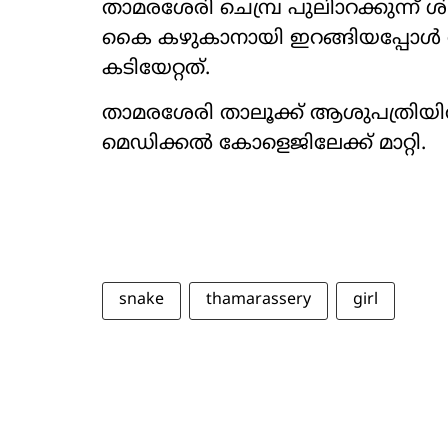
താമരശേരി ചെമ്പ്ര പുലിാറക്കുന്ന് ശില്
കൈ കഴുകാനായി ഇറങ്ങിയപ്പോൾ വാട്
കടിയേറ്റത്.
താമരശേരി താലൂക്ക് ആശുപത്രിയ
മെഡിക്കൽ കോളെജിലേക്ക് മാറ്റി.
snake
thamarassery
girl