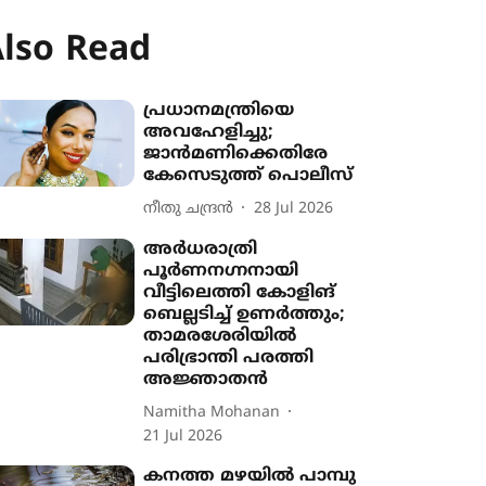
lso Read
പ്രധാനമന്ത്രിയെ
അവഹേളിച്ചു;
ജാൻമണിക്കെതിരേ
കേസെടുത്ത് പൊലീസ്
നീതു ചന്ദ്രൻ
28 Jul 2026
അർധരാത്രി
പൂർണനഗ്നനായി
വീട്ടിലെത്തി കോളിങ്
ബെല്ലടിച്ച് ഉണർത്തും;
താമരശേരിയിൽ
പരിഭ്രാന്തി പരത്തി
അജ്ഞാതൻ
Namitha Mohanan
21 Jul 2026
കനത്ത മഴയിൽ പാമ്പു