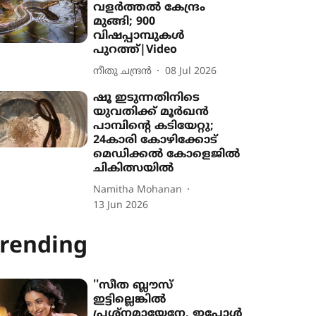
വളർത്തൽ കേന്ദ്രം
മുങ്ങി; 900
വിഷപ്പാമ്പുകൾ
പുറത്ത്|Video
നീതു ചന്ദ്രൻ
08 Jul 2026
ഷൂ ഇടുന്നതിനിടെ
യുവതിക്ക് മൂർഖൻ
പാമ്പിന്‍റെ കടിയേറ്റു;
24കാരി കോഴിക്കോട്
മെഡിക്കല്‍ കോളെജില്‍
ചികിത്സയില്‍
Namitha Mohanan
13 Jun 2026
rending
''സീത ബ്ലൗസ്
ഇട്ടില്ലെങ്കിൽ
പ്രശ്നമായേനേ, ഇപ്പോൾ