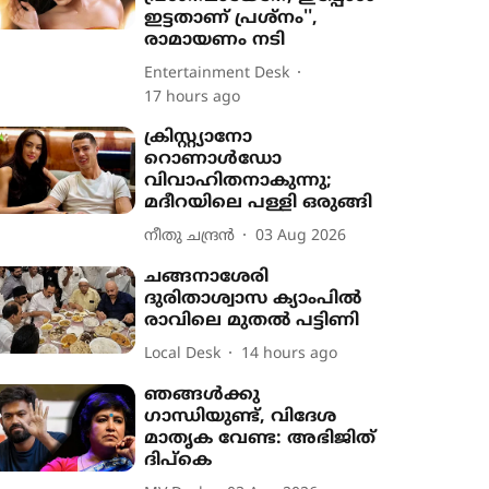
ഇട്ടതാണ് പ്രശ്നം'',
രാമായണം നടി
Entertainment Desk
17 hours ago
ക്രിസ്റ്റ്യാനോ
റൊണാൾഡോ
വിവാഹിതനാകുന്നു;
മദീറയിലെ പള്ളി ഒരുങ്ങി
നീതു ചന്ദ്രൻ
03 Aug 2026
ചങ്ങനാശേരി
ദുരിതാശ്വാസ ക്യാംപിൽ
രാവിലെ മുതൽ പട്ടിണി
Local Desk
14 hours ago
ഞങ്ങൾക്കു
ഗാന്ധിയുണ്ട്, വിദേശ
മാതൃക വേണ്ട: അഭിജിത്
ദിപ്കെ