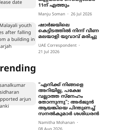
11ന് എത്തും
Manju Soman
26 Jul 2026
ഷാർജയിലെ
കെട്ടിടത്തിൽ നിന്ന് വീണ
മലയാളി യുവാവ് മരിച്ചു
UAE Correspondent
21 Jul 2026
rending
"എനിക്ക് നിങ്ങളെ
അറിയില്ല, പക്ഷേ
വല്ലാത്ത സ്നേഹം
തോന്നുന്നു"; അർജുൻ
ആയങ്കിയെ പിന്തുണച്ച്
സനൽകുമാർ ശശിധരൻ
Namitha Mohanan
08 Aug 2026