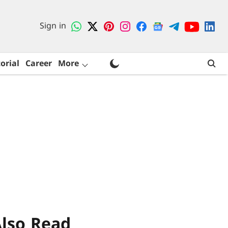
Sign in
orial
Career
More
lso Read