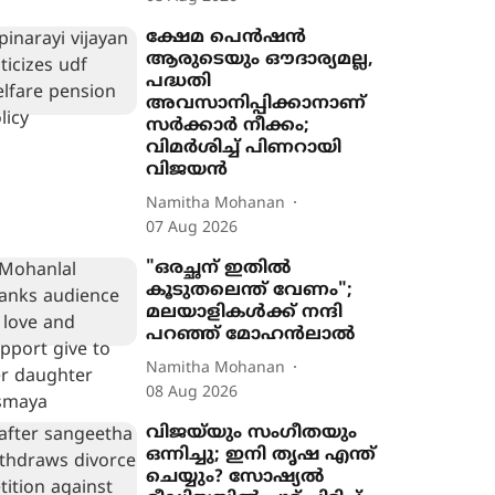
ക്ഷേമ പെൻഷൻ
ആരുടെയും ഔദാര്യമല്ല,
പദ്ധതി
അവസാനിപ്പിക്കാനാണ്
സർക്കാർ നീക്കം;
വിമർശിച്ച് പിണറായി
വിജയൻ
Namitha Mohanan
07 Aug 2026
"ഒരച്ഛന് ഇതില്‍
കൂടുതലെന്ത് വേണം";
മലയാളികൾക്ക് നന്ദി
പറഞ്ഞ് മോഹന്‍ലാല്‍
Namitha Mohanan
08 Aug 2026
വിജയ്‌യും സംഗീതയും
ഒന്നിച്ചു; ഇനി തൃഷ എന്ത്
ചെയ്യും? സോഷ്യൽ