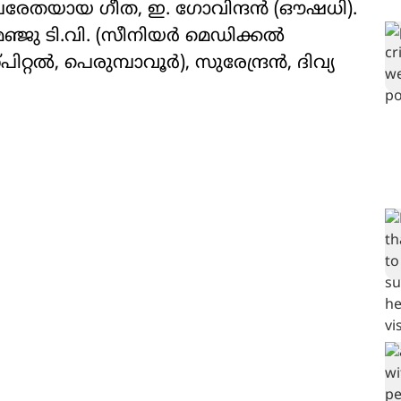
 പരേതയായ ഗീത, ഇ. ഗോവിന്ദൻ (ഔഷധി).
ഞ്ജു ടി.വി. (സീനിയർ മെഡിക്കൽ
, പെരുമ്പാവൂർ), സുരേന്ദ്രൻ, ദിവ്യ