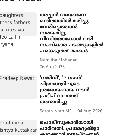
അച്ഛൻ വയോജന
മന്ദിരത്തിൽ മരിച്ചു;
നേരിട്ടെത്താൻ
സമയമില്ല,
വീഡിയോകോൾ വഴി
സംസ്കാര ചടങ്ങുകളിൽ
പങ്കെടുത്ത് മക്കൾ
Namitha Mohanan
06 Aug 2026
'ഗജിനി', 'ലഗാൻ'
ചിത്രങ്ങളിലൂടെ
ശ്രദ്ധേയനായ നടൻ
പ്രദീപ് റാവത്ത്
അന്തരിച്ചു
Sarath Nath MS
04 Aug 2026
പൊലീസുകാരിയായി
പാർവതി, പ്രഥമദൃഷ്‌ട്യാ
കുറ്റക്കാർ സെപ്റ്റംബർ