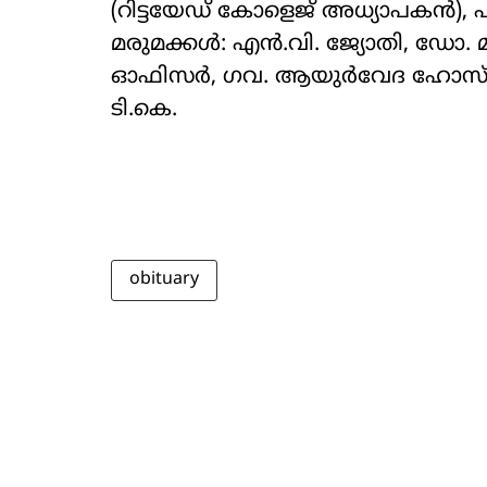
(റിട്ടയേഡ് കോളെജ് അധ്യാപകൻ),
മരുമക്കൾ: എൻ.വി. ജ്യോതി, ഡോ. മ
ഓഫിസർ, ഗവ. ആയുർവേദ ഹോസ്പിറ്റൽ
ടി.കെ.
obituary