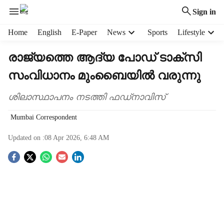
Sign in
H
Home
English
E-Paper
News
Sports
Lifestyle
e
a
രാജ്യത്തെ ആദ്യ പോഡ് ടാക്‌സി
d
സംവിധാനം മുംബൈയില്‍ വരുന്നു
e
r
m
ശിലാസ്ഥാപനം നടത്തി ഫഡ്‌നാവിസ്
e
Mumbai Correspondent
n
u
Updated on :
08 Apr 2026, 6:48 AM
i
t
S
e
m
o
s
c
i