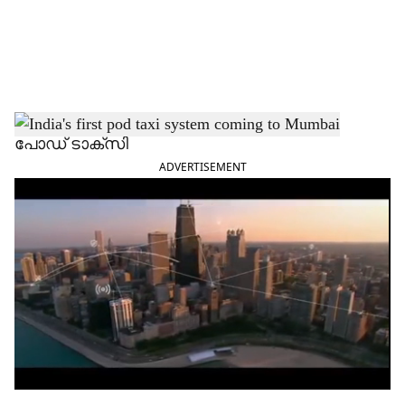
a
l
s
h
പോഡ് ടാക്‌സി
ADVERTISEMENT
a
r
e