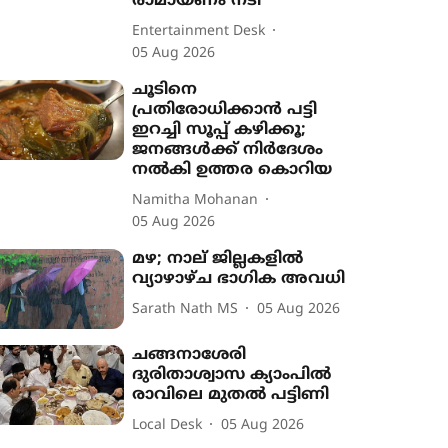
രാമായണം നടി
Entertainment Desk
05 Aug 2026
ചൂടിനെ
പ്രതിരോധിക്കാൻ പട്ടി
ഇറച്ചി സൂപ്പ് കഴിക്കൂ;
ജനങ്ങൾക്ക് നിർദേശം
നൽകി ഉത്തര കൊറിയ
Namitha Mohanan
05 Aug 2026
മഴ; നാല് ജില്ലകളിൽ
വ്യാഴാഴ്ച ഭാഗിക അവധി
Sarath Nath MS
05 Aug 2026
ചങ്ങനാശേരി
ദുരിതാശ്വാസ ക്യാംപിൽ
രാവിലെ മുതൽ പട്ടിണി
Local Desk
05 Aug 2026