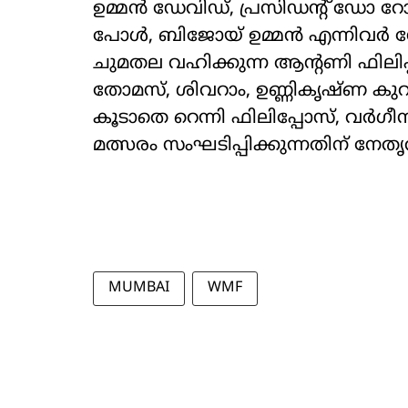
ഉമ്മന്‍ ഡേവിഡ്, പ്രസിഡന്റ് ഡോ റോ
പോള്‍, ബിജോയ് ഉമ്മന്‍ എന്നിവര്‍ നേത
ചുമതല വഹിക്കുന്ന ആന്റണി ഫിലിപ
തോമസ്, ശിവറാം, ഉണ്ണികൃഷ്ണ കുറുപ്പ്
കൂടാതെ റെന്നി ഫിലിപ്പോസ്, വര്‍ഗീ
മത്സരം സംഘടിപ്പിക്കുന്നതിന് നേതൃ
MUMBAI
WMF