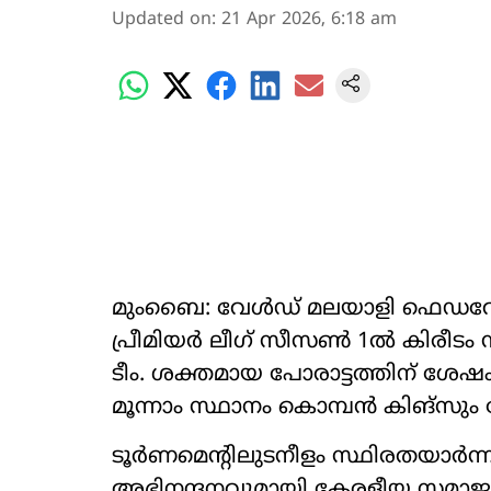
Updated on
:
21 Apr 2026, 6:18 am
മുംബൈ: വേള്‍ഡ് മലയാളി ഫെഡറേഷന്
പ്രീമിയര്‍ ലീഗ് സീസണ്‍ 1ല്‍ കിരീ
ടീം. ശക്തമായ പോരാട്ടത്തിന് ശേഷം ന
മൂന്നാം സ്ഥാനം കൊമ്പന്‍ കിങ്സും 
ടൂര്‍ണമെന്‍റിലുടനീളം സ്ഥിരതയാര്‍ന
അഭിനന്ദനവുമായി കേരളീയ സമാജം പ്