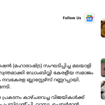
Follow Us
‍ (മഹാരാഷ്ട്ര) സംഘടിപ്പിച്ച മലയാളി
ടം സ്വന്തമാക്കി ഡോംബിവ്ലി കേരളീയ സമാജം
വകേരള ബ്ലാസ്റ്റേഴ്സ് റണ്ണറപ്പായി.
നേടി.
്ന പ്രകടനം കാഴ്ചവെച്ച വിജയികള്‍ക്ക്
രസിഡന്‍റ് പി. വാസു, ചെയര്‍മാന്‍