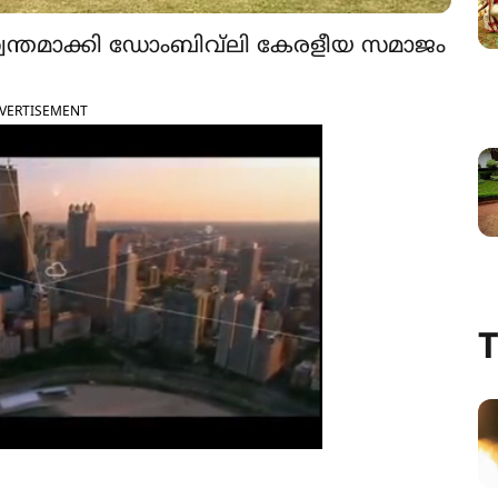
ം സ്വന്തമാക്കി ഡോംബിവ്‌ലി കേരളീയ സമാജം
VERTISEMENT
T