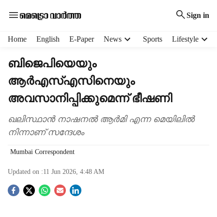
Sign in
H
Home
English
E-Paper
News
Sports
Lifestyle
e
a
ബിജെപിയെയും
d
ആര്‍എസ്എസിനെയും
e
r
അവസാനിപ്പിക്കുമെന്ന് ഭീഷണി
m
e
ഖലിസ്ഥാന്‍ നാഷനല്‍ ആര്‍മി എന്ന മെയിലില്‍
n
നിന്നാണ് സന്ദേശം
u
i
Mumbai Correspondent
t
e
Updated on :
11 Jun 2026, 4:48 AM
m
s
S
o